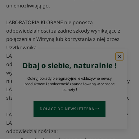
uniemożliwiają go.
LABORATORIA KLORANE nie ponoszą
odpowiedzialności za żadne szkody wynikające z
połączenia z Witryną lub korzystania z niej przez
Użytkownika.
LABORATORIA KLORANE nie ponoszą
Dbaj o siebie, naturalnie !
odpowiedzialności za błędy, pominięcia, wirusy lub
wyniki, które mogą być uzyskane poprzez
Odkryj porady pielęgnacyjne, ekskluzywne newsy
niewłaściwe korzystanie z Usług, informacji i Witryny.
produktowe i społeczność zaangażowaną w ochronę
LABORATORIA KLORANE są związane jedynie
planety !
standardowym zobowiązaniem w zakresie środków.
DOŁĄCZ DO NEWSLETTERA
LABORATORIA KLORANE, kierownicy lub pracownicy
LABORATORIÓW KLORANE/firmy PFDC nie ponoszą
odpowiedzialności za: