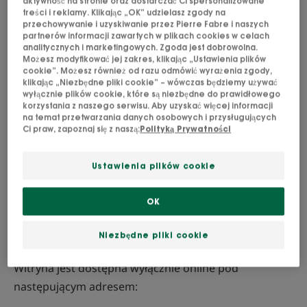
aktywność na stronie oraz dostarczać Ci spersonalizowane
treści i reklamy. Klikając „OK” udzielasz zgody na
przechowywanie i uzyskiwanie przez Pierre Fabre i naszych
W uproszczeniu, Użytkownikowi nie wolno
partnerów informacji zawartych w plikach cookies w celach
wykorzystywać Witryny w całości ani w części do
analitycznych i marketingowych. Zgoda jest dobrowolna.
Możesz modyfikować jej zakres, klikając „Ustawienia plików
celów niezgodnych z prawem (prawo autorskie) lub
cookie”. Możesz również od razu odmówić wyrażenia zgody,
zabronionych przez niniejszy Regulamin.
klikając „Niezbędne pliki cookie” – wówczas będziemy używać
wyłącznie plików cookie, które są niezbędne do prawidłowego
korzystania z naszego serwisu. Aby uzyskać więcej informacji
na temat przetwarzania danych osobowych i przysługujących
Odwiedzając Witrynę, Użytkownik wyraża zgodę na
Ci praw, zapoznaj się z naszą:
Polityką Prywatności
przestrzeganie Regulaminu w brzmieniu
obowiązującym w dniu wizyty.
Ustawienia plików cookie
Regulamin dotyczy każdego Użytkownika, który
OK
odwiedza Witrynę.
Niezbędne pliki cookie
ARTYKUŁ 2 — OPIS WITRYNY INTERNETOWEJ
Witryna jest dostępna wyłącznie online pod
następującym adresem: