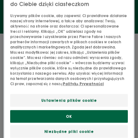
do Ciebie dzięki ciasteczkom
Używamy plików cookie, aby zapewnić Ci prawidłowe działanie
naszej strony internetowej, a także aby analizować Twoją
aktywność na stronie oraz dostarczać Ci spersonalizowane
treści i reklamy. Klikając „OK” udzielasz zgody na
przechowywanie i uzyskiwanie przez Pierre Fabre i naszych
1 wynik "Wrażliwa skóra głowy"
partnerów informacji zawartych w plikach cookies w celach
analitycznych i marketingowych. Zgoda jest dobrowolna.
Możesz modyfikować jej zakres, klikając „Ustawienia plików
ŁAGODZENIE
cookie”. Możesz również od razu odmówić wyrażenia zgody,
klikając „Niezbędne pliki cookie” – wówczas będziemy używać
Odżywka
wyłącznie plików cookie, które są niezbędne do prawidłowego
ochronna
korzystania z naszego serwisu. Aby uzyskać więcej informacji
i
na temat przetwarzania danych osobowych i przysługujących
Ci praw, zapoznaj się z naszą:
Polityką Prywatności
przeciw
podrażnieniom
z
Ustawienia plików cookie
piwonią
OK
PIWONIA
ŁAGODZENIE Odżywka
Niezbędne pliki cookie
ochronna i przeciw