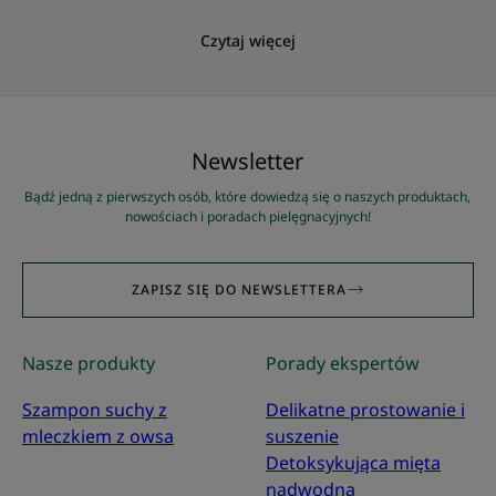
Czytaj więcej
Newsletter
Bądź jedną z pierwszych osób, które dowiedzą się o naszych produktach,
nowościach i poradach pielęgnacyjnych!
ZAPISZ SIĘ DO NEWSLETTERA
Nasze produkty
Porady ekspertów
Szampon suchy z
Delikatne prostowanie i
mleczkiem z owsa
suszenie
Detoksykująca mięta
Dbaj o siebie, naturalnie !
nadwodna