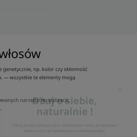
 włosów
genetycznie, np. kolor czy skłonność
itp. — wszystkie te elementy mogą
anych narzędzi do stylizacji,
.
Dbaj o siebie,
naturalnie !