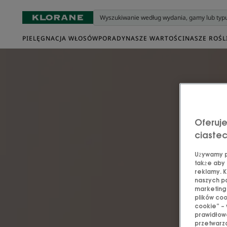
PIELĘGNACJA WŁOSÓW
PORADY
NASZE WARTOŚCI
NASZE ROŚL
Oferuje
ciaste
Używamy pl
także aby 
reklamy. K
naszych pa
marketingo
plików coo
cookie” – 
prawidłowe
przetwarza