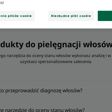
ści
nia plików cookie
Niezbędne pliki cookie
odukty do pielęgnacji włosó
o narzędzia do oceny stanu włosów wykonasz analizę i w 
uzyskasz spersonalizowane zalecenia.
to przeprowadzić diagnozę włosów?
sze narzędzie do oceny stanu włosów?