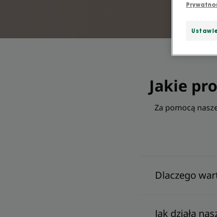
Prywatno
Ustawie
Jakie pr
Za pomocą naszeg
Dlaczego war
Jak działa na