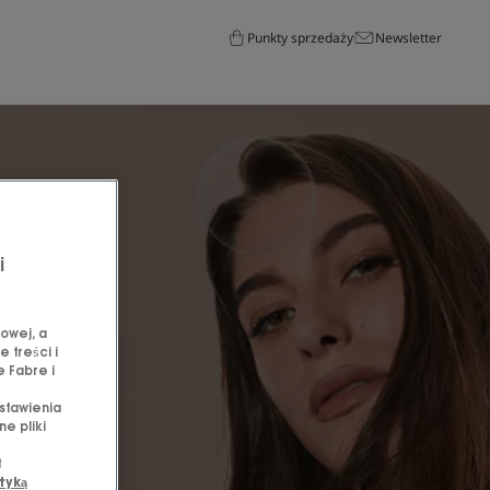
Punkty sprzedaży
Newsletter
i
owej, a
 treści i
e Fabre i
stawienia
e pliki
t
tyką