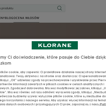
INY
BLOG
OCENA WŁOSÓW
TYLKO 2 MINUTY
Ocena moich włosów
my Ci doświadczenie, które pasuje do Ciebie dzięk
czkom
Określ prawdziwe potrzeby swoich włosów
ików cookie, aby zapewnić Ci prawidłowe działanie naszej strony internet
analizować Twoją aktywność na stronie oraz dostarczać Ci spersonalizowane
za pomocą naszego spersonalizowanego narzędzia
likając „OK” udzielasz zgody na przechowywanie i uzyskiwanie przez Pierr
i poznaj swój rytuał pielęgnacyjny.
rtnerów informacji zawartych w plikach cookies w celach analitycznych i
wych. Zgoda jest dobrowolna. Możesz modyfikować jej zakres, klikając „U
kie”. Możesz również od razu odmówić wyrażenia zgody, klikając „Niezbędn
wówczas będziemy używać wyłącznie plików cookie, które są niezbędne do
POCZĄTEK
go korzystania z naszego serwisu. Aby uzyskać więcej informacji na tema
nia danych osobowych i przysługujących Ci praw, zapoznaj się z naszą:
Poli