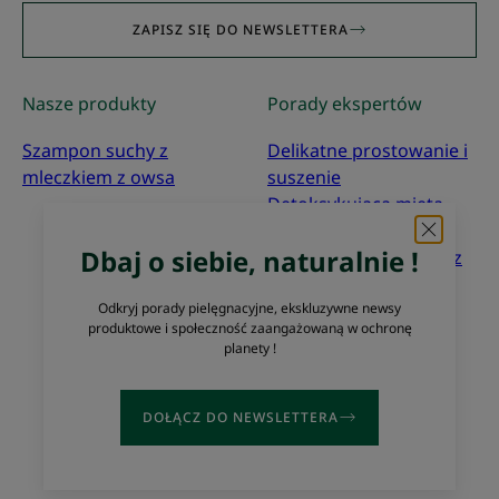
ZAPISZ SIĘ DO NEWSLETTERA
Nasze produkty
Porady ekspertów
Szampon suchy z
Delikatne prostowanie i
mleczkiem z owsa
suszenie
Detoksykująca mięta
nadwodna
Dbaj o siebie, naturalnie !
Co to znaczy „zgodne z
zasadami
ekoprojektowania”?
Odkryj porady pielęgnacyjne, ekskluzywne newsy
produktowe i społeczność zaangażowaną w ochronę
planety !
O nas
Często zadawane pytania
Kontakt
DOŁĄCZ DO NEWSLETTERA