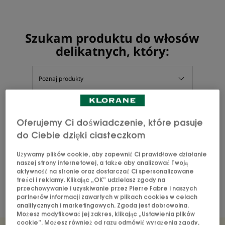
Szukam produktu do włosów
delikatnych, który:
Poznaj produkty
Oferujemy Ci doświadczenie, które pasuje
do Ciebie dzięki ciasteczkom
Łagodnie oczyszcza i nawilża
delikatne włosy
Używamy plików cookie, aby zapewnić Ci prawidłowe działanie
naszej strony internetowej, a także aby analizować Twoją
aktywność na stronie oraz dostarczać Ci spersonalizowane
Miękkie i lekkie włosy dzięki produktom z wyciągiem
treści i reklamy. Klikając „OK” udzielasz zgody na
z Owsa dla całej rodziny.
przechowywanie i uzyskiwanie przez Pierre Fabre i naszych
partnerów informacji zawartych w plikach cookies w celach
analitycznych i marketingowych. Zgoda jest dobrowolna.
Możesz modyfikować jej zakres, klikając „Ustawienia plików
cookie”. Możesz również od razu odmówić wyrażenia zgody,