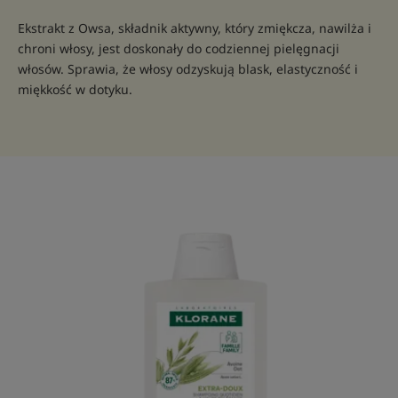
Ekstrakt z Owsa, składnik aktywny, który zmiękcza, nawilża i
chroni włosy, jest doskonały do codziennej pielęgnacji
włosów. Sprawia, że włosy odzyskują blask, elastyczność i
miękkość w dotyku.
ULTRA
DELIKATNY
Szampon
do
codziennego
stosowania
o
wysokiej
tolerancji