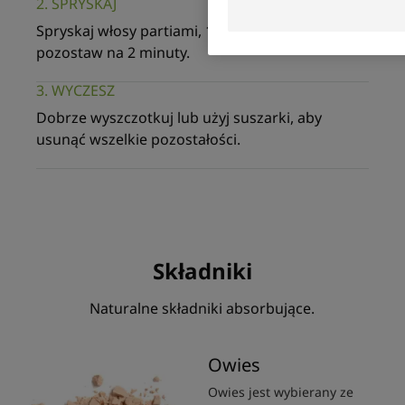
2. SPRYSKAJ
Spryskaj włosy partiami, 15 cm od skóry głowy, i
pozostaw na 2 minuty.
3. WYCZESZ
Dobrze wyszczotkuj lub użyj suszarki, aby
usunąć wszelkie pozostałości.
Składniki
Naturalne składniki absorbujące.
Owies
Owies jest wybierany ze