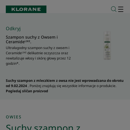
Odkryj
Szampon suchy z Owsem i
Ceramideᴸᴵᴷᴱ.
Ultrałagodny szampon suchy z owsem i
Ceramideᴸᴵᴷᴱ delikatnie oczyszcza oraz
rewitalizuje włosy i skórę głowy przez 12
godzin*.
Suchy szampon z mleczkiem z owsa nie jest wprowadzana do obrotu
od 9.02.2024
. Poniżej znajdują się wszystkie informacje o produkcie.
Pogledaj sličan proizvod
OWIES
Suchy szampon z