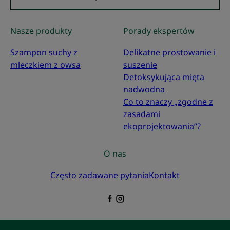
Nasze produkty
Porady ekspertów
Szampon suchy z
Delikatne prostowanie i
mleczkiem z owsa
suszenie
Detoksykująca mięta
nadwodna
Co to znaczy „zgodne z
zasadami
ekoprojektowania”?
O nas
Często zadawane pytania
Kontakt