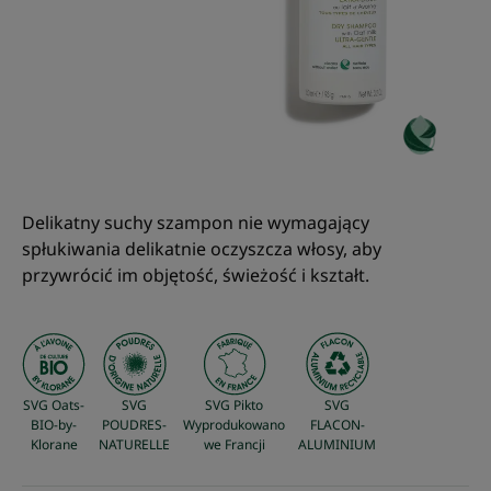
Delikatny suchy szampon nie wymagający
spłukiwania delikatnie oczyszcza włosy, aby
przywrócić im objętość, świeżość i kształt.
SVG Oats-
SVG
SVG Pikto
SVG
BIO-by-
POUDRES-
Wyprodukowano
FLACON-
Klorane
NATURELLE
we Francji
ALUMINIUM