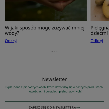
W jaki sposób mogę zużywać mniej
Pielęgn
wody?
dziećmi
Odkryj
Odkryj
Przejdź
Przejdź
Przejdź
do
do
do
elementu
elementu
elementu
1
2
3
Newsletter
Bądź jedną z pierwszych osób, które dowiedzą się o naszych produktach,
nowościach i poradach pielęgnacyjnych!
ZAPISZ SIĘ DO NEWSLETTERA