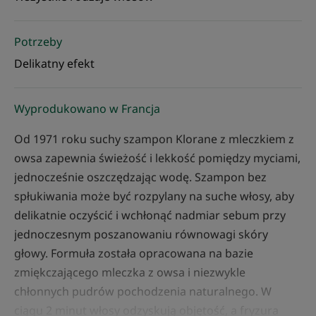
Potrzeby
Delikatny efekt
Wyprodukowano w Francja
Od 1971 roku suchy szampon Klorane z mleczkiem z
owsa zapewnia świeżość i lekkość pomiędzy myciami,
jednocześnie oszczędzając wodę. Szampon bez
spłukiwania może być rozpylany na suche włosy, aby
delikatnie oczyścić i wchłonąć nadmiar sebum przy
jednoczesnym poszanowaniu równowagi skóry
głowy. Formuła została opracowana na bazie
zmiękczającego mleczka z owsa i niezwykle
chłonnych pudrów pochodzenia naturalnego. W
ciągu 2 minut włosy odzyskują objętość, a fryzura