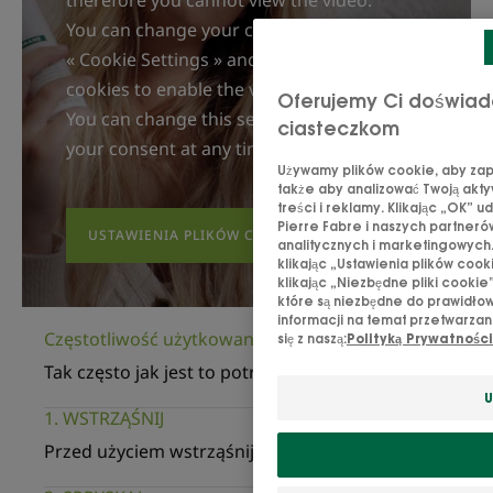
therefore you cannot view the video.
You can change your choices by clicking on
« Cookie Settings » and accept Youtube's
cookies to enable the video.
Oferujemy Ci doświadc
You can change this setting and withdraw
ciasteczkom
your consent at any time.
Używamy plików cookie, aby zape
także aby analizować Twoją akty
treści i reklamy. Klikając „OK” 
Pierre Fabre i naszych partneró
USTAWIENIA PLIKÓW COOKIE
analitycznych i marketingowych
klikając „Ustawienia plików coo
klikając „Niezbędne pliki cooki
które są niezbędne do prawidłow
informacji na temat przetwarzan
Częstotliwość użytkowania
się z naszą:
Polityką Prywatności
Tak często jak jest to potrzebne
U
1. WSTRZĄŚNIJ
Przed użyciem wstrząśnij.