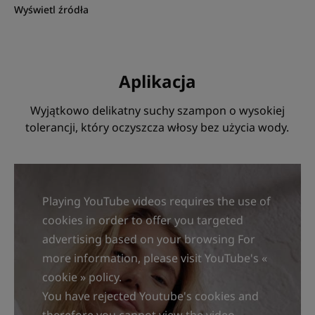
Wyświetl źródła
sebum w ciągu 2 minut.
• Nadaje kształt fryzurze : wystarczy spryskać kilka
razy, aby przywrócić włosom objętość i kształt bez
konieczności użycia wody.
Aplikacja
• Stylizuje : prawdziwe odświeżenie i sekret piękna,
nasz Suchy szampon z mleczkiem z owsa ułatwia
Wyjątkowo delikatny suchy szampon o wysokiej
wykonanie każdej fryzury i zapewnia długotrwałe
tolerancji, który oczyszcza włosy bez użycia wody.
utrwalenie.
RECYKLING
Playing YouTube videos requires the use of
cookies in order to offer you targeted
Nadaje się do recyklingu.
advertising based on your browsing For
Pojemnik z aluminium nadający się do recyklingu i
more information, please visit YouTube's «
plastikowa nakrętka.
cookie » policy.
You have rejected Youtube's cookies and