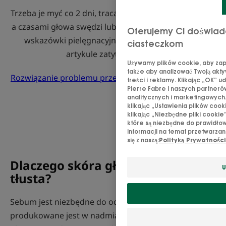
Trzeba je myć co 2 dni, tracą swoją objętość u nasady,
a czasami głowa swędzi lub pojawia się łupież. Cenne
Oferujemy Ci doświadc
wskazówki pielęgnacyjne znajdziesz w naszym
ciasteczkom
artykule zatytułowanym
Używamy plików cookie, aby zape
także aby analizować Twoją akty
Rozwiązanie problemu przetłuszczających się włosów
treści i reklamy. Klikając „OK” 
Pierre Fabre i naszych partneró
analitycznych i marketingowych
klikając „Ustawienia plików coo
klikając „Niezbędne pliki cooki
które są niezbędne do prawidłow
informacji na temat przetwarzan
się z naszą:
Polityką Prywatności
Dlaczego skóra głowy staje się
U
tłusta?
Sebum jest niezbędne do ochrony włosów, ale jeśli
produkowane jest w nadmiarze, pokrywa skórę