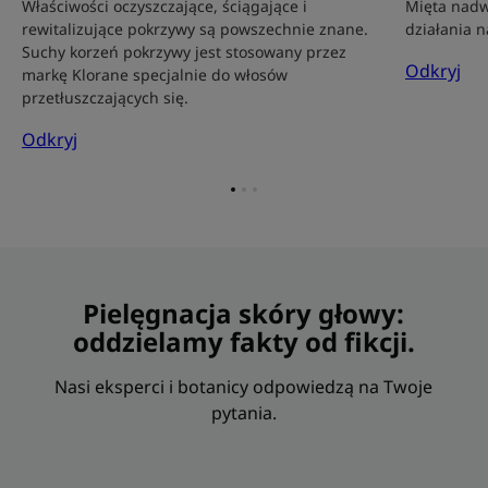
Właściwości oczyszczające, ściągające i
Mięta nadw
rewitalizujące pokrzywy są powszechnie znane.
działania n
Suchy korzeń pokrzywy jest stosowany przez
Odkryj
markę Klorane specjalnie do włosów
przetłuszczających się.
Odkryj
Przejdź
Przejdź
Przejdź
do
do
do
elementu
elementu
elementu
1
2
3
Pielęgnacja skóry głowy:
oddzielamy fakty od fikcji.
Nasi eksperci i botanicy odpowiedzą na Twoje
pytania.