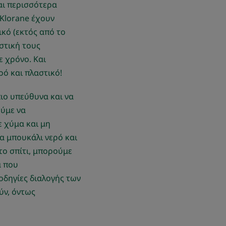
αι περισσότερα
Klorane έχουν
κό (εκτός από το
στική τους
ε χρόνο. Και
ό και πλαστικό!
ιο υπεύθυνα και να
ούμε να
ε χύμα και μη
α μπουκάλι νερό και
ο σπίτι, μπορούμε
α που
οδηγίες διαλογής των
ύν, όντως