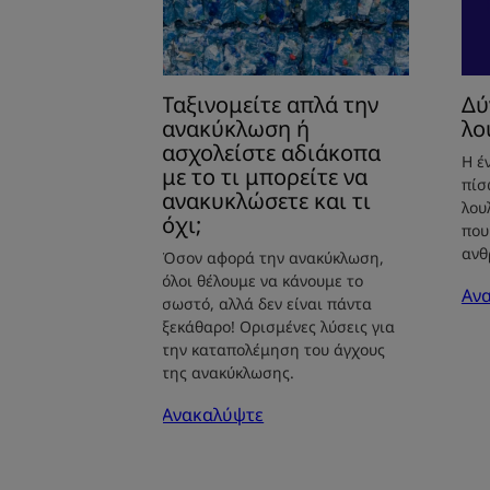
το
τι
μπορείτε
να
Ταξινομείτε απλά την
Δύ
ανακυκλώσετε
ανακύκλωση ή
λο
και
ασχολείστε αδιάκοπα
Η έ
τι
με το τι μπορείτε να
πίσ
ανακυκλώσετε και τι
όχι;
λου
όχι;
που
ανθ
Όσον αφορά την ανακύκλωση,
όλοι θέλουμε να κάνουμε το
Αν
σωστό, αλλά δεν είναι πάντα
ξεκάθαρο! Ορισμένες λύσεις για
την καταπολέμηση του άγχους
της ανακύκλωσης.
Ανακαλύψτε