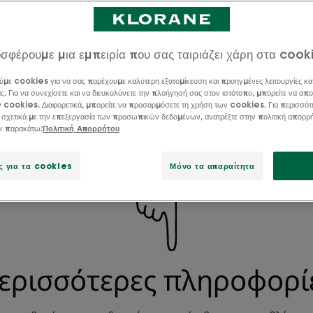
λέφωνά μας, στις κρέμες μας, στο νερό μας... Και είμαστε τ
ια αποφυγής του πλαστικού έστω και για μια μέρα αποτελ
σφέρουμε μια εμπειρία που σας ταιριάζει χάρη στα cook
καετίες, το πλαστικό είναι ο βασιλιάς της σύγχρονης ζωής.
 αποτελεί πραγματικό κίνδυνο για το περιβάλλον, ακόμη και
ύμε cookies για να σας παρέχουμε καλύτερη εξατομίκευση και προηγμένες λειτουργίες κα
ς. Για να συνεχίσετε και να διευκολύνετε την πλοήγησή σας στον ιστότοπο, μπορείτε να απο
υμε για να το αποφύγουμε ή τουλάχιστον να το μειώσουμε
ν cookies. Διαφορετικά, μπορείτε να προσαρμόσετε τη χρήση των cookies. Για περισσότ
 σχετικά με την επεξεργασία των προσωπικών δεδομένων, ανατρέξτε στην πολιτική απορρ
ικ παρακάτω:
Πολιτική Απορρήτου
ς για τα cookies
Μόνο τα απαραίτητα
ερισσότερες πληροφορί