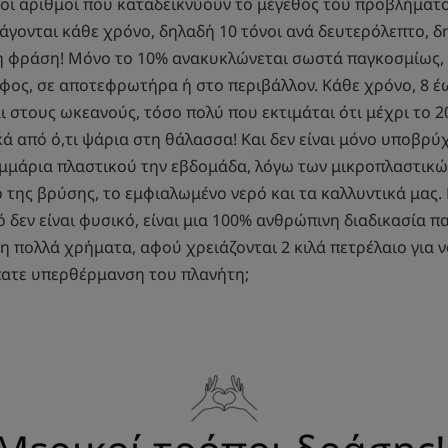
οι αριθμοί που καταδεικνύουν το μέγεθος του προβλήματο
άγονται κάθε χρόνο, δηλαδή 10 τόνοι ανά δευτερόλεπτο, δ
τη φράση! Μόνο το 10% ανακυκλώνεται σωστά παγκοσμίως,
φος, σε αποτεφρωτήρα ή στο περιβάλλον. Κάθε χρόνο, 8 έω
ι στους ωκεανούς, τόσο πολύ που εκτιμάται ότι μέχρι το 
ά από ό,τι ψάρια στη θάλασσα! Και δεν είναι μόνο υποβρύ
μμάρια πλαστικού την εβδομάδα, λόγω των μικροπλαστικώ
 της βρύσης, το εμφιαλωμένο νερό και τα καλλυντικά μας. 
ό δεν είναι φυσικό, είναι μια 100% ανθρώπινη διαδικασία 
η πολλά χρήματα, αφού χρειάζονται 2 κιλά πετρέλαιο για ν
πατε υπερθέρμανση του πλανήτη;