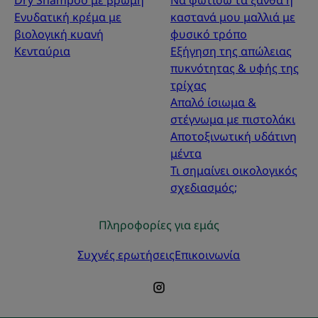
Dry Shampoo με βρώμη
Να φωτίσω τα ξανθά ή
Ενυδατική κρέμα με
καστανά μου μαλλιά με
βιολογική κυανή
φυσικό τρόπο
Κενταύρια
Εξήγηση της απώλειας
πυκνότητας & υφής της
τρίχας
Απαλό ίσιωμα &
στέγνωμα με πιστολάκι
Αποτοξινωτική υδάτινη
μέντα
Τι σημαίνει οικολογικός
σχεδιασμός;
Πληροφορίες για εμάς
Συχνές ερωτήσεις
Επικοινωνία