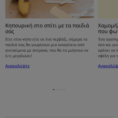
Κηπουρική στο σπίτι με τα παιδιά
Χαμομήλ
σας
που φωτ
Είτε στον κήπο είτε σε ένα περβάζι, σήμερα τα
Ένα αγαπημ
παιδιά σας θα γνωρίσουν μια οικογένεια από
όσο και γι
αντικείμενα με όστρακα, που θα τα μυήσουν σε
αρέσει να 
ό,τι μεγαλώνει!
οφέλη για 
Ανακαλύψτε
Ανακαλύψ
Go
Go
Go
Go
Go
to
to
to
to
to
item
item
item
item
item
1
2
3
4
5