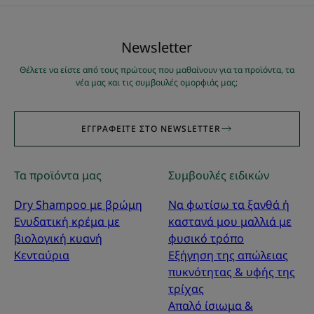
Νewsletter
Θέλετε να είστε από τους πρώτους που μαθαίνουν για τα προϊόντα, τα
νέα μας και τις συμβουλές ομορφιάς μας;
ΕΓΓΡΑΦΕΊΤΕ ΣΤΟ NEWSLETTER
Τα προϊόντα μας
Συμβουλές ειδικών
Dry Shampoo με βρώμη
Να φωτίσω τα ξανθά ή
Ενυδατική κρέμα με
καστανά μου μαλλιά με
βιολογική κυανή
φυσικό τρόπο
Κενταύρια
Εξήγηση της απώλειας
πυκνότητας & υφής της
τρίχας
Απαλό ίσιωμα &