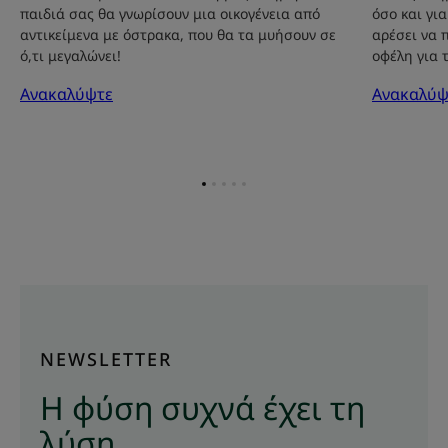
παιδιά σας θα γνωρίσουν μια οικογένεια από
όσο και γι
αντικείμενα με όστρακα, που θα τα μυήσουν σε
αρέσει να 
ό,τι μεγαλώνει!
οφέλη για 
Ανακαλύψτε
Ανακαλύψ
Go
Go
Go
Go
Go
to
to
to
to
to
item
item
item
item
item
1
2
3
4
5
NEWSLETTER
Η φύση συχνά έχει τη
λύση...