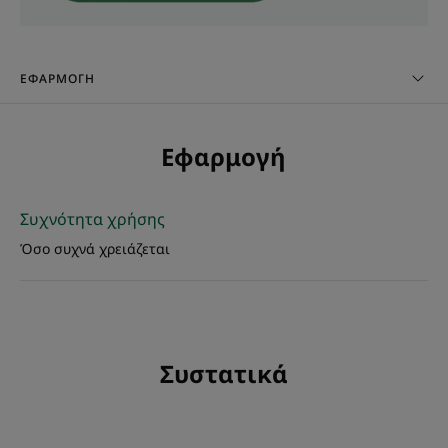
ΥΦΉ
ΠΕΡΙΒΆΛΛΟΝ
ΕΦΑΡΜΟΓΉ
Εφαρμογή
Υφή
Υγρό
Συχνότητα χρήσης
Οφέλη της υφής
Όσο συχνά χρειάζεται
Ρευστή υφή.
Άρωμα της σύνθεσης
Κενταύρια
Συστατικά