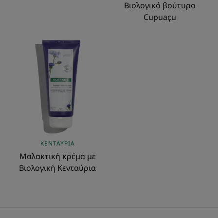
Βιολογικό βούτυρο
Cupuaçu
Mαλακτική
κρέμα
με
Βιολογική
Κενταύρια
ΚΕΝΤΑΎΡΙΑ
Mαλακτική κρέμα με
Βιολογική Κενταύρια