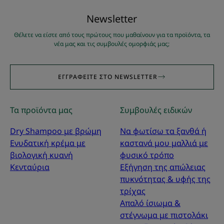
Νewsletter
Θέλετε να είστε από τους πρώτους που μαθαίνουν για τα προϊόντα, τα
νέα μας και τις συμβουλές ομορφιάς μας;
ΕΓΓΡΑΦΕΊΤΕ ΣΤΟ NEWSLETTER
Τα προϊόντα μας
Συμβουλές ειδικών
Dry Shampoo με βρώμη
Να φωτίσω τα ξανθά ή
Ενυδατική κρέμα με
καστανά μου μαλλιά με
βιολογική κυανή
φυσικό τρόπο
Κενταύρια
Εξήγηση της απώλειας
πυκνότητας & υφής της
τρίχας
Απαλό ίσιωμα &
στέγνωμα με πιστολάκι