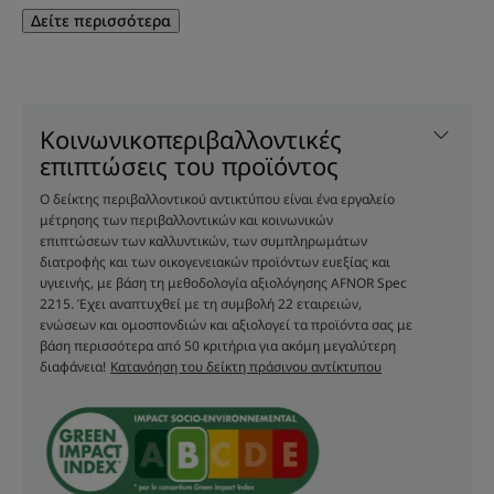
Πλεονέκτημα
Δείτε περισσότερα
Μια σύνθεση με 87% συστατικά φυσικής προέλευσης
που αναζωογονούν τα μαλλιά, χαρίζοντάς τους
ομορφιά.
Κοινωνικοπεριβαλλοντικές
επιπτώσεις του προϊόντος
Οφέλη
Ο δείκτης περιβαλλοντικού αντικτύπου είναι ένα εργαλείο
• ΚΑΘΑΡΙΣΜΟΣ: σύνθεση υψηλής ανεκτικότητας που
μέτρησης των περιβαλλοντικών και κοινωνικών
επιπτώσεων των καλλυντικών, των συμπληρωμάτων
καθαρίζει απαλά και δεν ερεθίζει τα μαλλιά ή το
διατροφής και των οικογενειακών προϊόντων ευεξίας και
τριχωτό της κεφαλής.
υγιεινής, με βάση τη μεθοδολογία αξιολόγησης AFNOR Spec
• ΕΞΟΥΔΕΤΕΡΩΣΗ: η σύνθεση του σαμπουάν κατά του
2215. Έχει αναπτυχθεί με τη συμβολή 22 εταιρειών,
ενώσεων και ομοσπονδιών και αξιολογεί τα προϊόντα σας με
κιτρινίσματος εξουδετερώνει αποτελεσματικά το
βάση περισσότερα από 50 κριτήρια για ακόμη μεγαλύτερη
κιτρίνισμα* των λευκών, γκρίζων ή πλατινέ ξανθών
διαφάνεια!
Κατανόηση του δείκτη πράσινου αντίκτυπου
μαλλιών.
• ΑΝΑΖΩΟΓΟΝΗΣΗ: το σαμπουάν αναζωογονεί τα
γκρίζα και ξανθά μαλλιά, χαρίζοντάς τους ομορφιά
και λάμψη.