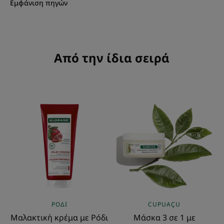
Εμφάνιση πηγών
Από την ίδια σειρά
Μαλακτική
Μάσκα
κρέμα
3
με
σε
Ρόδι
1
με
Βιολογικό
βούτυρο
Cupuaçu
ΡΌΔΙ
CUPUAÇU
Μαλακτική κρέμα με Ρόδι
Μάσκα 3 σε 1 με