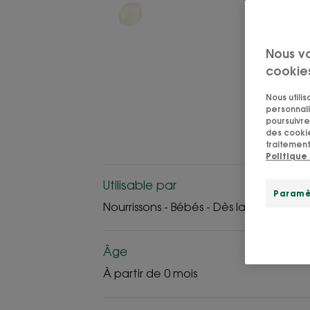
Nous v
cookie
Nous utili
personnali
poursuivre 
des cookie
traitement
Politique
Utilisable par
Paramè
Nourrissons - Bébés - Dès la naissance
Âge
À partir de 0 mois