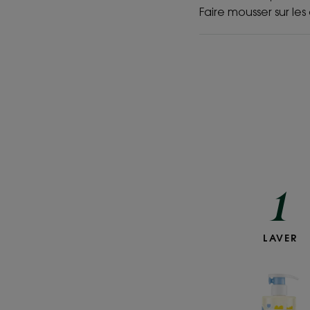
Faire mousser sur l
1
Gel
LAVER
lava