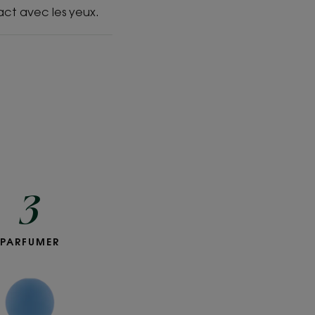
act avec les yeux.
3
Petit
PARFUMER
Brin
Eau
parfumée