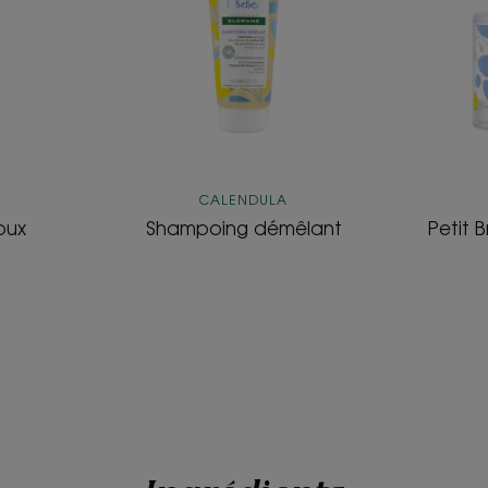
CALENDULA
oux
Shampoing démêlant
Petit 