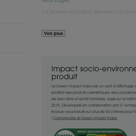
Avantages
Ce Shampoing bébé démêlant au parf
tout en enveloppant ses cheveux d’un
Voir plus
Bénéfices
- Nettoie : sa texture agréablement m
douceur les cheveux et le cuir chevelu d
- Démêle : la formule enrichie en agent
Impact socio-environn
cheveux délicats et prévient les nœuds 
produit
- Respecte : le Shampoing bébé respecte
chevelu*** et des cheveux fins, évitant 
Le Green Impact Index est un outil d’affichage
après le bain.
sociétal des produits cosmétiques, des compléme
de bien-être et santé familiale, basé sur la mé
2215. Développé en collaboration par 21 entrepris
évalue vos produits sur plus de 50 critères pour 
TEXTURE
!
Comprendre le Green Impact Index
Texture