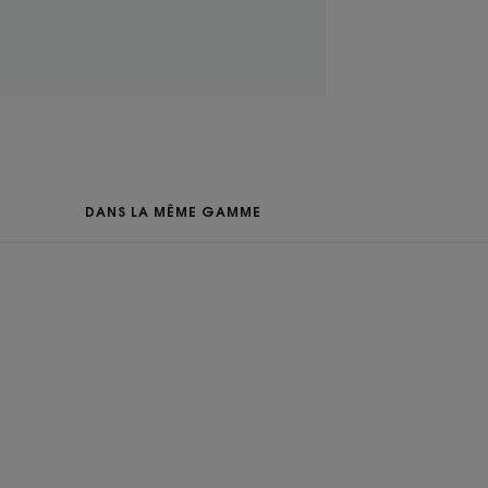
ture
ment moussante lave en
et le cuir chevelu des
r les yeux.
u
DANS LA MÊME GAMME
axant
ce sous contrôle pédiatrique chez 33 nourrissons –
% de satisfaction après 21j - test de satisfaction
 conditions d’usage sous contrôle pédiatrique.