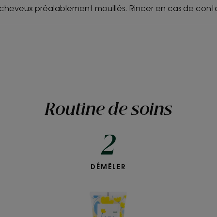
es cheveux préalablement mouillés. Rincer en cas de cont
Routine de soins
2
Shampoing démêlant
DÉMÊLER
nt doux