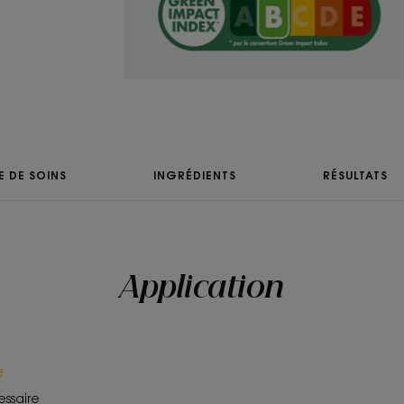
Gel
Avantage de la tex
Sa texture agréable
douceur les cheveux 
tout-petits, sans pique
Senteur du conten
E DE SOINS
INGRÉDIENTS
RÉSULTATS
Parfum tendre et rel
*Selon la norme OCDE301B.
**Excellente tolérance pédiatrique - étude de toléran
pendant 21 jours.
***Respecte et protège l’équilibre du cuir chevelu : 100
auprès des parents après utilisation chez 32 bébés en
Application
e
essaire