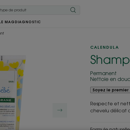
LE MAG
DIAGNOSTIC
nt
CALENDULA
Shamp
Permanent
Nettoie en douc
Soyez le premier 
Respecte et nett
chevelu délicat 
Formule naturell