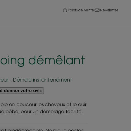
Points de Vente
Newsletter
oing démêlant
eur - Démêle instantanément
à donner votre avis
oie en douceur les cheveux et le cuir
de bébé, pour un démêlage facilité.
e et biodégradable. Ne pique pas les