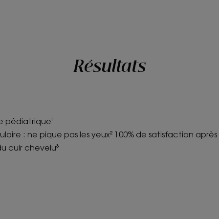
Résultats
e pédiatrique¹
aire : ne pique pas les yeux² 100% de satisfaction après
du cuir chevelu³