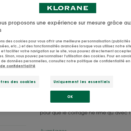
yeux.
Nettoyant, démê
ous proposons une expérience sur mesure grâce au
s
Tube
Tube
200ml
sons des cookies pour vous offrir une meilleure personnalisation (publicités
sées, etc...) et des fonctionnalités avancées lorsque vous utilisez notre sit
et faciliter votre navigation sur le site, vous pouvez directement accepter l
s. Sinon, vous pouvez personnaliser l'utilisation des cookies. Pour en savoir
 de données personnelles, consultez notre politique de confidentialité en 
 de confidentialité
Ce Shampoing Klorane Bébé est spécia
démêler les cheveux fins et délicats de
tres des cookies
Uniquement les essentiels
biodégradable* et testée sous contrôl
démêlants, pour lisser la fibre capillair
OK
de bébé sont à nouveau doux et souple
pour que le coiffage ne rime qu’avec 