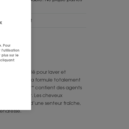
lant, apaisant
x
e. Pour
'utilisation
 plus sur le
cliquant:
lement formulé pour laver et
s nourrissons. Sa formule totalement
e pédiatrique** contient des agents
e sans l’assécher. Les cheveux
s, parfumés d’une senteur fraîche,
tendresse.