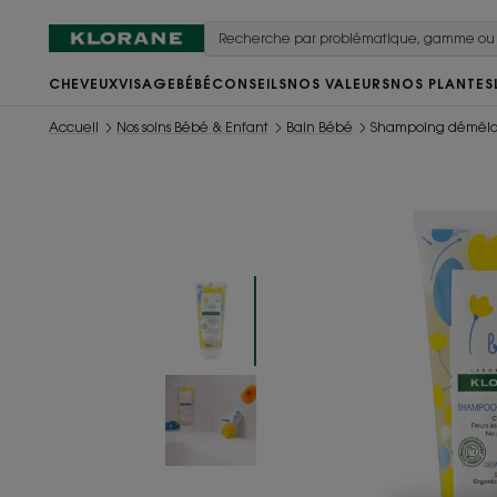
CHEVEUX
VISAGE
BÉBÉ
CONSEILS
NOS VALEURS
NOS PLANTES
Accueil
Nos soins Bébé & Enfant
Bain Bébé
Shampoing démêla