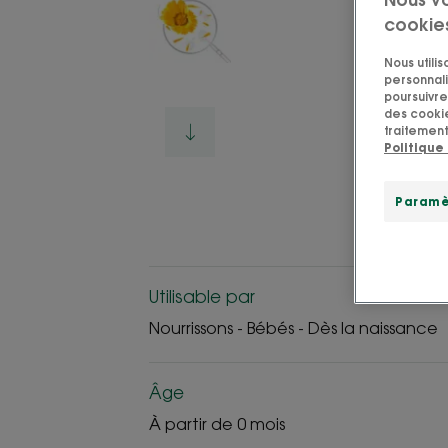
cookie
Nous utili
personnali
poursuivre 
des cookie
traitement
Politique
Paramè
Utilisable par
Nourrissons - Bébés - Dès la naissance
Âge
À partir de 0 mois