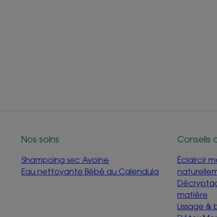
Nos soins
Conseils 
Shampoing sec Avoine
Éclaircir 
Eau nettoyante Bébé au Calendula
naturelle
Décryptag
matière
Lissage &