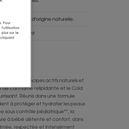
x les plus sèches.
. Cold Cream d'origine naturelle.
e. Pour
'utilisation
ecteur, apaisant
 plus sur le
cliquant:
enfaits de principes actifs naturels et
le de carthame relipidante et le Cold
rissant. Réunis dans une formule
aident à protéger et hydrater les peaux
tée sous contrôle pédiatrique**, la
ure à bébé détente et confort, dans
calmée, respectée et intensément