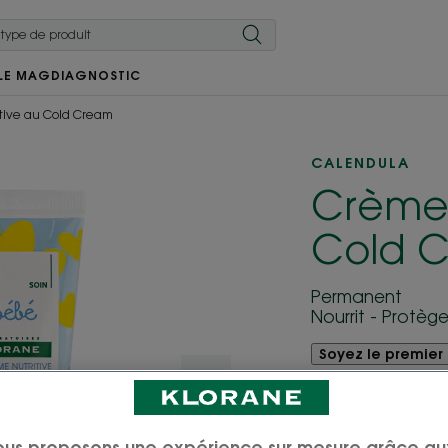
LE MAG
DIAGNOSTIC
tive au Cold Cream
CALENDULA
Crème 
Cold 
Permanent
Nourrit - Protèg
Soyez le premier 
Une crème bébé
Calendula pour no
ous proposons une expérience sur mesure grâce au