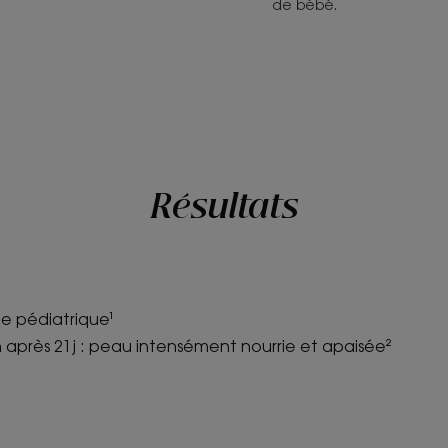
de bébé.
Résultats
e pédiatrique¹
 après 21j : peau intensément nourrie et apaisée²