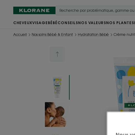
CHEVEUX
VISAGE
BÉBÉ
CONSEILS
NOS VALEURS
NOS PLANTES
Accueil
Nos soins Bébé & Enfant
Hydratation Bébé
Crème nutri
Nous v