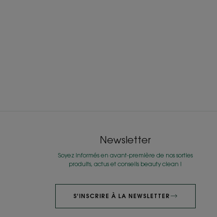
Prenez soin de vous,
au naturel !
Restez connecté(e) ! Les dernières offres & nouveautés avec
Newsletter
nos meilleurs conseils en 1 Clic !
Soyez informés en avant-première de nos sorties
produits, actus et conseils beauty clean !
S’ABONNER À LA NEWSLETTER !
S'INSCRIRE À LA NEWSLETTER