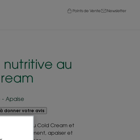
Points de Vente
Newsletter
nutritive au
Cream
e - Apaise
à donner votre avis
 onctueuse au Cold Cream et
urrir intensément, apaiser et
x