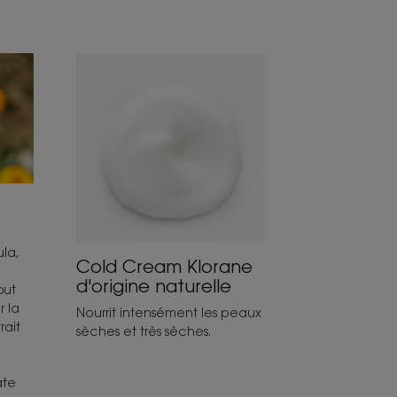
la,
Cold Cream Klorane
d'origine naturelle
but
r la
Nourrit intensément les peaux
rait
sèches et très sèches.
ate