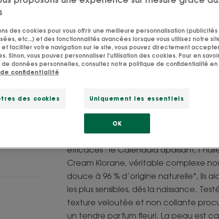
protéger les peau
s
sons des cookies pour vous offrir une meilleure personnalisation (publicités
Formule naturelle
sées, etc...) et des fonctionnalités avancées lorsque vous utilisez notre sit
et faciliter votre navigation sur le site, vous pouvez directement accepter l
Nourrissant, prot
s. Sinon, vous pouvez personnaliser l'utilisation des cookies. Pour en savoir
 de données personnelles, consultez notre politique de confidentialité en 
 de confidentialité
Tube
Tube
40ml
tres des cookies
Uniquement les essentiels
OK
La Crème nutritive pour bébé tire ses bi
efficaces : le Calendula apaisant, l’hui
Cream Klorane, véritable complexe nour
douce à 96 % d’origine naturelle*, ils 
les plus sensibles, dès la naissance. Tes
texture veloutée et non collante proc
un tendre parfum fleuri. La peau est 