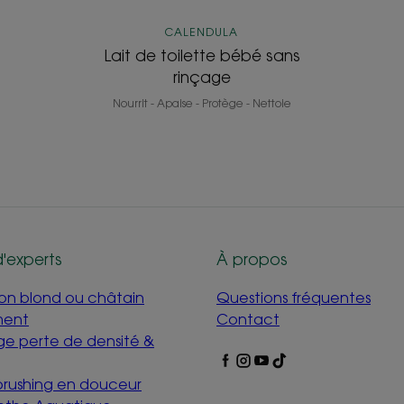
CALENDULA
Lait de toilette bébé sans
rinçage
Nourrit - Apaise - Protège - Nettoie
d'experts
À propos
mon blond ou châtain
Questions fréquentes
ment
Contact
e perte de densité &
 brushing en douceur