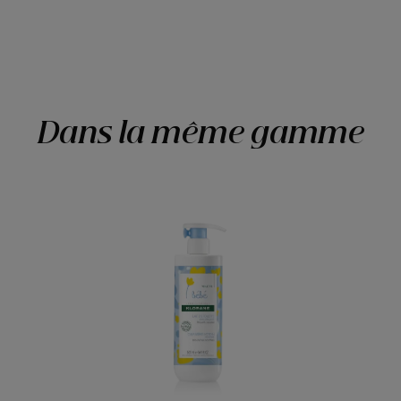
Dans la même gamme
Lait
de
toilette
bébé
sans
rinçage