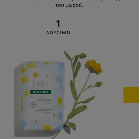
του μωρού.
1
ΛΟΥΣΙΜΟ
Βρεφικό/
Παιδικό
Σαπούνι
για
Πρόσωπο
&
σώμα
με
καταπραϋντική
Καλέντουλα