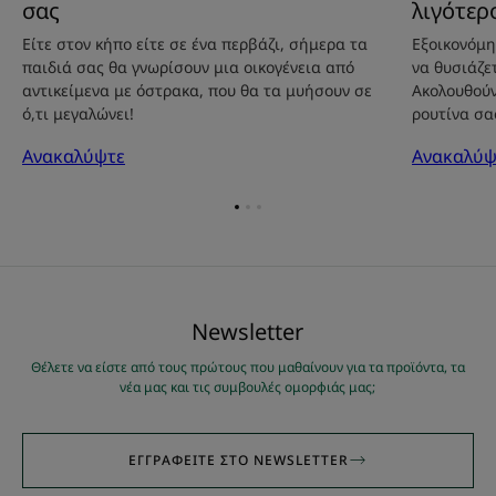
σας
λιγότερ
Είτε στον κήπο είτε σε ένα περβάζι, σήμερα τα
Εξοικονόμη
παιδιά σας θα γνωρίσουν μια οικογένεια από
να θυσιάζε
αντικείμενα με όστρακα, που θα τα μυήσουν σε
Ακολουθούν
ό,τι μεγαλώνει!
ρουτίνα σα
Ανακαλύψτε
Ανακαλύψ
Go
Go
Go
to
to
to
item
item
item
1
2
3
Νewsletter
Θέλετε να είστε από τους πρώτους που μαθαίνουν για τα προϊόντα, τα
νέα μας και τις συμβουλές ομορφιάς μας;
ΕΓΓΡΑΦΕΊΤΕ ΣΤΟ NEWSLETTER