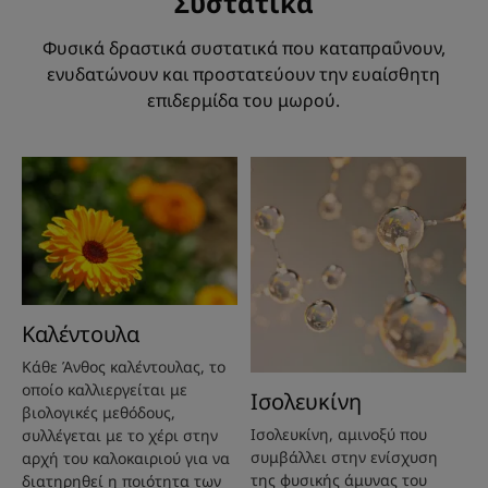
Συστατικά
Άρωμα της σύνθεσης
Φυσικά δραστικά συστατικά που καταπραΰνουν,
Ήπιο, χαλαρωτικό άρωμα
ενυδατώνουν και προστατεύουν την ευαίσθητη
επιδερμίδα του μωρού.
*Σύμφωνα με τη δοκιμή 301B του OECD.
Καλέντουλα
Κάθε Άνθος καλέντουλας, το
οποίο καλλιεργείται με
Ισολευκίνη
βιολογικές μεθόδους,
Ισολευκίνη, αμινοξύ που
συλλέγεται με το χέρι στην
συμβάλλει στην ενίσχυση
αρχή του καλοκαιριού για να
της φυσικής άμυνας του
διατηρηθεί η ποιότητα των