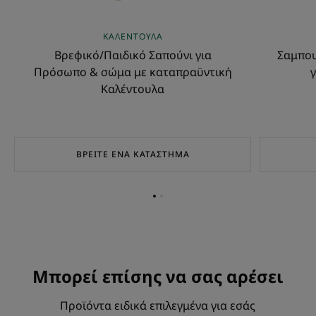
ΚΑΛΈΝΤΟΥΛΑ
Βρεφικό/Παιδικό Σαπούνι για
Σαμπου
Πρόσωπο & σώμα με καταπραϋντική
γ
Καλέντουλα
ΒΡΕΊΤΕ ΈΝΑ ΚΑΤΆΣΤΗΜΑ
Go
Go
to
to
item
item
1
2
Μπορεί επίσης να σας αρέσει
Προϊόντα ειδικά επιλεγμένα για εσάς