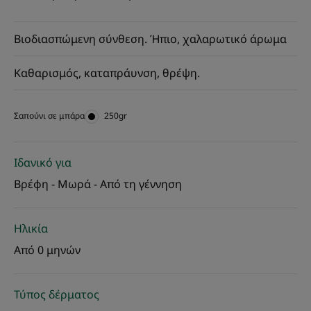
Βιοδιασπώμενη σύνθεση. Ήπιο, χαλαρωτικό άρωμα
Καθαρισμός, καταπράυνση, θρέψη.
Σαπούνι σε μπάρα
Σαπούνι
250gr
σε
μπάρα
Ιδανικό για
Βρέφη - Μωρά - Από τη γέννηση
Ηλικία
Από 0 μηνών
Τύπος δέρματος