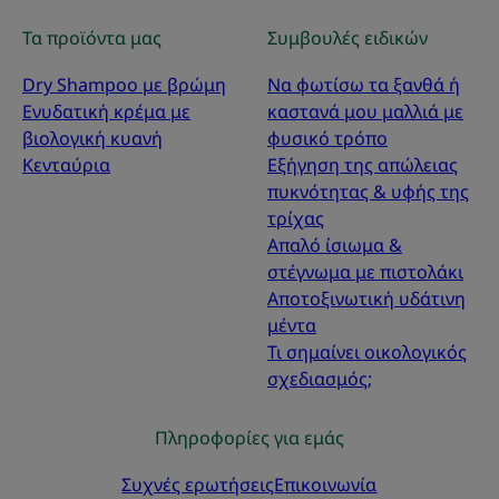
Τα προϊόντα μας
Συμβουλές ειδικών
Dry Shampoo με βρώμη
Να φωτίσω τα ξανθά ή
Ενυδατική κρέμα με
καστανά μου μαλλιά με
βιολογική κυανή
φυσικό τρόπο
Κενταύρια
Εξήγηση της απώλειας
πυκνότητας & υφής της
τρίχας
Απαλό ίσιωμα &
στέγνωμα με πιστολάκι
Αποτοξινωτική υδάτινη
μέντα
Τι σημαίνει οικολογικός
σχεδιασμός;
Πληροφορίες για εμάς
Συχνές ερωτήσεις
Επικοινωνία