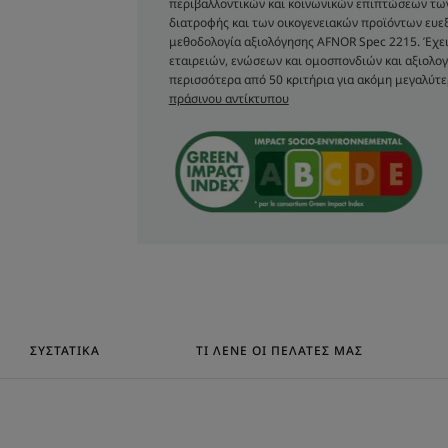
περιβαλλοντικών και κοινωνικών επιπτώσεων τ
διατροφής και των οικογενειακών προϊόντων ευεξί
μεθοδολογία αξιολόγησης AFNOR Spec 2215. Έχει
ΥΦΉ
εταιρειών, ενώσεων και ομοσπονδιών και αξιολογ
περισσότερα από 50 κριτήρια για ακόμη μεγαλύτε
πράσινου αντίκτυπου
Υφή
Υγρό
Οφέλη της υφής
Ρευστή υφή, που κάνε
εύκολα.
Άρωμα της σύνθεση
Ξυλώδες άρωμα
ΣΥΣΤΑΤΙΚΆ
ΤΙ ΛΈΝΕ ΟΙ ΠΕΛΆΤΕΣ ΜΑΣ
*Χωρίς συστατικά ζωικής προέλευσης
**Σύμφωνα με τη μελέτη 301B του ΟΟΣΑ.
*Μελέτη ιn vivo, ο μέσος αριθμός τριχών συλλέχθηκε 
και χρησιμοποιούν σαμπουάν κατά της τριχόπτωσης κάθ
**Δοκιμή in vitro στο δίδυμο δραστικών συστατικών.
Μελέτη Ex vivo - δοκιμή κατά του σπασίματος στο στέλ
σαμπουάν. 500 σπασίματα vs έλεγχος.