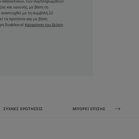
ων καλλυντικών, των συμπληρωμάτων
ας και υγιεινής, με βάση τη
 αναπτυχθεί με τη συμβολή 22
ΟΙΚΟΛΟΓΙΚΌΣ ΣΧΕΔΙΑΣΜΌΣ
εί τα προϊόντα σας με βάση
ρη διαφάνεια!
Κατανόηση του δείκτη
ι αφρό και εφαρμόζεται
ς
ΣΥΧΝΈΣ ΕΡΩΤΉΣΕΙΣ
ΜΠΟΡΕΊ ΕΠΊΣΗΣ ΝΑ ΣΑΣ ΑΡΈΣΕΙ
από 31 άτομα που αντιμετωπίζουν ενεργή τριχόπτωση
ε μέρα για 2 μήνες.
εχος της τρίχας μετά από 12 εφαρμογές του