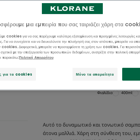
και ΒΙΟΛΟΓΙΚΟ Εν
ζωτικότητα στα κ
σφέρουμε μια εμπειρία που σας ταιριάζει χάρη στα cook
Σύνθεση Vegan *,
ουσία χωρίς θειι
ύμε cookies για να σας παρέχουμε καλύτερη εξατομίκευση και προηγμένες λειτουργίες κα
ς. Για να συνεχίσετε και να διευκολύνετε την πλοήγησή σας στον ιστότοπο, μπορείτε να απο
τριχόπτωσης και 
ν cookies. Διαφορετικά, μπορείτε να προσαρμόσετε τη χρήση των cookies. Για περισσότ
εγκυμοσύνης, του
 σχετικά με την επεξεργασία των προσωπικών δεδομένων, ανατρέξτε στην πολιτική απορρ
χημειοθεραπεία.
ικ παρακάτω:
Πολιτική Απορρήτου
Δράση κατά της 
ς για τα cookies
Μόνο τα απαραίτητα
Φιαλίδιο
Φιαλίδιο
400ml
Αυτό το δυναμωτικό και τονωτικό σαμπου
άτονα μαλλιά. Χάρη στη σύνθεση του, εμ