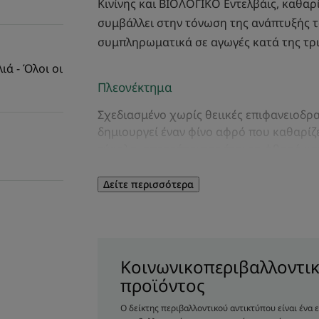
Κινίνης και ΒΙΟΛΟΓΙΚΟ Εντελβάις, καθαρ
συμβάλλει στην τόνωση της ανάπτυξής τ
συμπληρωματικά σε αγωγές κατά της τρ
ά - Όλοι οι
Πλεονέκτημα
Σχεδιασμένο χωρίς θειικές επιφανειοδρ
δημιουργεί έναν φίνο αφρό που καθαρίζε
εύκολα, αποτρέποντας έτσι τη φθορά κα
Δείτε περισσότερα
Οφέλη
-Επιβραδύνει την τριχόπτωση: Αυτό το 
μειώνει την τριχόπτωση κατά 60%*.
- Ενισχύει: Το δίδυμο κινίνης και καφεΐνη
Κοινωνικοπεριβαλλοντικ
προάγει την παραγωγή κερατίνης** για π
προϊόντος
- Μειώνει το σπάσιμο: Χάρη στην ενισχυτ
σπάσιμο των μαλλιών μειώνεται στο μισ
Ο δείκτης περιβαλλοντικού αντικτύπου είναι ένα