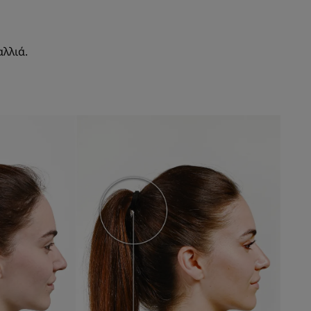
λλιά.