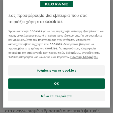
Τύπος μαλλιών
Λιπαρά μαλλιά - Λιπαρό τριχωτό της κεφαλής
Σας προσφέρουμε μια εμπειρία που σας
ταιριάζει χάρη στα cookies
Ανάγκες
Χρησιμοποιούμε cookies για να σας παρέχουμε καλύτερη εξατομίκευση και
Μείωση σμήγματος
προηγμένες λειτουργίες κατά τη χρήση του ιστότοπού μας. Για να συνεχίσετε
και να διευκολύνετε την πλοήγησή σας στον ιστότοπο, μπορείτε να
αποδεχτείτε άμεσα τη χρήση των cookies. Διαφορετικά, μπορείτε να
προσαρμόσετε τη χρήση των cookies. Για περισσότερες πληροφορίες
Χώρα παρασκευής Γαλλία
σχετικά με την επεξεργασία των προσωπικών δεδομένων, ανατρέξτε στην
πολιτική απορρήτου μας κάνοντας κλικ παρακάτω:
Πολιτική Απορρήτου
Το Σαμπουάν μάσκα με ΒΙΟΛΟΓΙΚΗ Τσουκνίδα και
άργιλο είναι μια καινοτόμος θεραπεία 2 σε 1 σε
Ρυθμίσεις για τα cookies
μορφή πούδρας. Είναι ειδικά σχεδιασμένο για να
καθαρίζει και να εξυγιαίνει το λιπαρό τριχωτό της
OK
κεφαλής με ένα εύκολο βήμα, χωρίς να προκαλεί
Μόνο τα απαραίτητα
ερεθισμούς. Περιποίηση μαλλιών με απορροφητική
δράση της οποίας η αποτελεσματικότητα οφείλεται
στα αναγνωρισμένα δραστικά συστατικά φυτικής