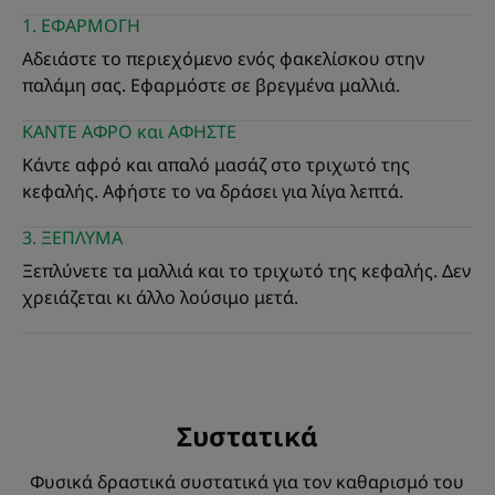
1. ΕΦΑΡΜΟΓΗ
*Βιομετρολογική δοκιμή : η αξιολόγηση του ποσοστού σμήγματος
πραγματοποιήθηκε σε 31 άτομα, 48 ώρες μετά την εφαρμογή.
Αδειάστε το περιεχόμενο ενός φακελίσκου στην
**Σύμφωνα με το πρότυπο 301B του OECD.
παλάμη σας. Εφαρμόστε σε βρεγμένα μαλλιά.
***Αξιολόγηση του κύκλου ζωής που πραγματοποιήθηκε το 2020 από
την ανεξάρτητη εταιρεία DURACONSULT.
**Σύμφωνα με το πρότυπο 301B του OECD.
ΚΑΝΤΕ ΑΦΡΟ και ΑΦΗΣΤΕ
Κάντε αφρό και απαλό μασάζ στο τριχωτό της
κεφαλής. Αφήστε το να δράσει για λίγα λεπτά.
3. ΞΕΠΛΥΜΑ
Ξεπλύνετε τα μαλλιά και το τριχωτό της κεφαλής. Δεν
χρειάζεται κι άλλο λούσιμο μετά.
Συστατικά
Φυσικά δραστικά συστατικά για τον καθαρισμό του