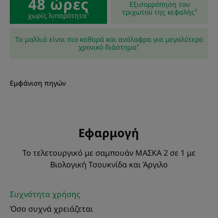
48 ώρες
τριχωτό της κεφαλής με δραστικά συστατικά που το
Εξισορρόπηση του
τριχωτού της κεφαλής¹
περιορίζουν, παρατείνοντας έτσι τον χρόνο μεταξύ
χωρίς λιπαρότητα¹
των λουσιμάτων. Μη λιπαρές ρίζες για 48 ώρες.
Τα μαλλιά είναι πιο καθαρά και ανάλαφρα για μεγαλύτερο
χρονικό διάστημα¹
ΥΦΉ
ΟΙΚΟΛΟΓΙΚΌΣ ΣΧΕΔΙΑΣΜΌΣ
Εμφάνιση πηγών
Υφή
Εφαρμογή
Πούδρα
Το τελετουργικό με σαμπουάν ΜΑΣΚΑ 2 σε 1 με
Οφέλη της υφής
Βιολογική Τσουκνίδα και Άργιλο
Καινοτόμος υφή πούδρας που μετατρέπεται σε κρεμώδη
αφρό.
Συχνότητα χρήσης
Άρωμα της σύνθεσης
Όσο συχνά χρειάζεται
Ανάλαφρο, δροσερό άρωμα