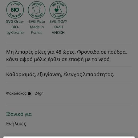
SVG Ortie-
SVG Picto
SVG ΠΟΛΥ
BIO-
Made in
ΚΑΛΗ
byKlorane
France
ΑΝΟΧΗ
Μη λιπαρές ρίζες για 48 ώρες. Φροντίδα σε πούδρα,
κάνει αφρό μόλις έρθει σε επαφή με το νερό
Καθαρισμός, εξυγίανση, έλεγχος λιπαρότητας.
Φακελίσκος
Φακελίσκος
24gr
Ιδανικό για
Ενήλικες