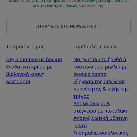
Θέλετε να είστε από τους πρώτους που μαθαίνουν για τα προϊόντα, τα
νέα μας και τις συμβουλές ομορφιάς μας;
ΕΓΓΡΑΦΕΊΤΕ ΣΤΟ NEWSLETTER
Τα προϊόντα μας
Συμβουλές ειδικών
Dry Shampoo με βρώμη
Να φωτίσω τα ξανθά ή
Ενυδατική κρέμα με
καστανά μου μαλλιά με
βιολογική κυανή
φυσικό τρόπο
Κενταύρια
Εξήγηση της απώλειας
πυκνότητας & υφής της
τρίχας
Απαλό ίσιωμα &
στέγνωμα με πιστολάκι
Αποτοξινωτική υδάτινη
μέντα
Τι σημαίνει οικολογικός