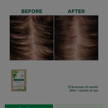
νερό για την παραγωγή της***. Ένα αποτελεσματικό,
φιλικό προς το περιβάλλον προϊόν περιποίησης του
δέρματος με 100% ανακυκλώσιμη συσκευασία και
δραστικά συστατικά φυτικής προέλευσης που
καλλιεργούνται με σεβασμό στο περιβάλλον.
Οφέλη
• Καθαρισμός : η πούδρα καθαρισμού κάνει αφρό
μόλις έρθει σε επαφή με το νερό και καθαρίζει χωρίς
να προκαλεί ερεθισμούς.
• Εξυγίανση : τα δραστικά συστατικά που
απορροφούν και καθαρίζουν, βοηθούν στην
εξάλειψη του υπερβολικού σμήγματος από το
τριχωτό της κεφαλής.
• Επιβραδύνει την έκκριση σμήγματος στο λιπαρό