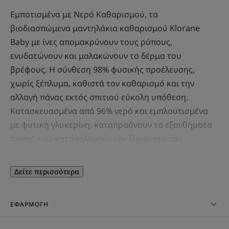
Εμποτισμένα με Νερό Καθαρισμού, τα
βιοδιασπώμενα μαντηλάκια καθαρισμού Klorane
Baby με ίνες απομακρύνουν τους ρύπους,
ενυδατώνουν και μαλακώνουν το δέρμα του
βρέφους. Η σύνθεση 98% φυσικής προέλευσης,
χωρίς ξέπλυμα, καθιστά τον καθαρισμό και την
αλλαγή πάνας εκτός σπιτιού εύκολη υπόθεση.
Κατασκευασμένα από 96% νερό και εμπλουτισμένα
με φυτική γλυκερίνη, καταπραΰνουν τα εξανθήματα
πάνας, ενώ καταπολεμούν την ξηρότητα του
δέρματος. Η επιδερμίδα είναι καθαρή, απαλή και
ενυδατωμένη χωρίς κολλώδη υπολείμματα.
Δείτε περισσότερα
Προστασία από την αφυδάτωση*, για μια στιγμή
εύκολης φροντίδας, με τρυφερό άρωμα.
ΕΦΑΡΜΟΓΉ
Δοκιμασμένα υπό παιδιατρική επίβλεψη, είναι καλά
ανεκτά από τη γέννηση. Αυτά τα μαντηλάκια είναι