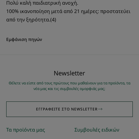
Πολύ καλή παιδιατρική ανοχή.
100% ικανοποίηση μετά από 21 ημέρες: προστατεύει
*Απαλό, ενυδατωμένο δέρμα, προστατευμένο από την αφυδάτωση:
100% ικανοποίηση μετά από 21 ημέρες - δοκιμή ικανοποίησης με τους
από την ξηρότητα.(4)
γονείς μετά από χρήση σε 32 βρέφη σε πραγματικές συνθήκες.
**100% βιοδιασπώμενο σε 6 ημέρες σύμφωνα με το πρότυπο EN13432.
**σύμφωνα με το πρότυπο EN13432
Εμφάνιση πηγών
Νewsletter
Θέλετε να είστε από τους πρώτους που μαθαίνουν για τα προϊόντα, τα
νέα μας και τις συμβουλές ομορφιάς μας;
ΕΓΓΡΑΦΕΊΤΕ ΣΤΟ NEWSLETTER
Τα προϊόντα μας
Συμβουλές ειδικών