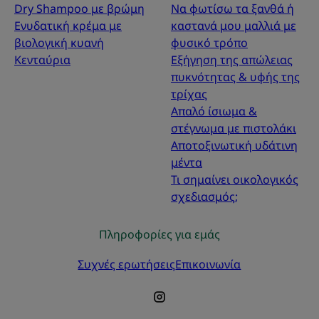
Dry Shampoo με βρώμη
Να φωτίσω τα ξανθά ή
Ενυδατική κρέμα με
καστανά μου μαλλιά με
βιολογική κυανή
φυσικό τρόπο
Κενταύρια
Εξήγηση της απώλειας
πυκνότητας & υφής της
τρίχας
Απαλό ίσιωμα &
στέγνωμα με πιστολάκι
Αποτοξινωτική υδάτινη
μέντα
Τι σημαίνει οικολογικός
σχεδιασμός;
Πληροφορίες για εμάς
Συχνές ερωτήσεις
Επικοινωνία