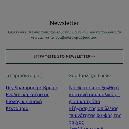
Νewsletter
Θέλετε να είστε από τους πρώτους που μαθαίνουν για τα προϊόντα, τα
νέα μας και τις συμβουλές ομορφιάς μας;
ΕΓΓΡΑΦΕΊΤΕ ΣΤΟ NEWSLETTER
Τα προϊόντα μας
Συμβουλές ειδικών
Dry Shampoo με βρώμη
Να φωτίσω τα ξανθά ή
Ενυδατική κρέμα με
καστανά μου μαλλιά με
βιολογική κυανή
φυσικό τρόπο
Κενταύρια
Εξήγηση της απώλειας
πυκνότητας & υφής της
τρίχας
Απαλό ίσιωμα &