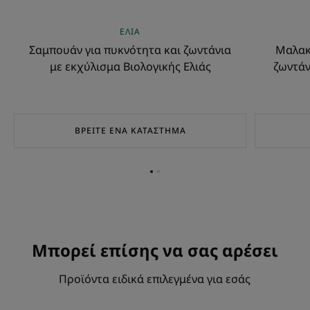
ΕΛΙΆ
Σαμπουάν για πυκνότητα και ζωντάνια
Μαλακτ
με εκχύλισμα Βιολογικής Ελιάς
ζωντάν
ΒΡΕΊΤΕ ΈΝΑ ΚΑΤΆΣΤΗΜΑ
Go
Go
to
to
item
item
1
2
Μπορεί επίσης να σας αρέσει
Προϊόντα ειδικά επιλεγμένα για εσάς