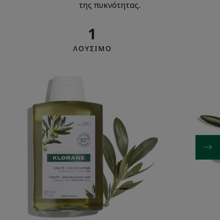
της πυκνότητας.
1
ΛΟΥΣΙΜΟ
Σαμπουάν
για
πυκνότητα
και
ζωντάνια
με
εκχύλισμα
Βιολογικής
Ελιάς