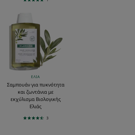
Σαμπουάν
για
πυκνότητα
και
ζωντάνια
με
εκχύλισμα
Βιολογικής
Ελιάς
ΕΛΙΆ
Σαμπουάν για πυκνότητα
και ζωντάνια με
εκχύλισμα Βιολογικής
Ελιάς
3