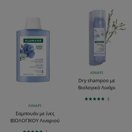
Σαμπουάν
Dry
με
shampoo
ίνες
με
ΒΙΟΛΟΓΙΚΟΥ
Βιολογικό
Λιναριού
Λινάρι
ΛΙΝΆΡΙ
Dry shampoo με
Βιολογικό Λινάρι
2
ΛΙΝΆΡΙ
Σαμπουάν με ίνες
ΒΙΟΛΟΓΙΚΟΥ Λιναριού
1