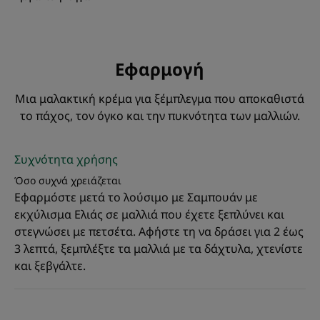
• Πυκνότητα : η σύνθεση που γίνεται ένα με την τρίχα
παρέχει υφή, πυκνότητα και ζωτικότητα στα μαλλιά.
Εφαρμογή
ΥΦΉ
ΟΙΚΟΛΟΓΙΚΌΣ ΣΧΕΔΙΑΣΜΌΣ
Μια μαλακτική κρέμα για ξέμπλεγμα που αποκαθιστά
το πάχος, τον όγκο και την πυκνότητα των μαλλιών.
Υφή
Βάλσαμο
Συχνότητα χρήσης
Οφέλη της υφής
Όσο συχνά χρειάζεται
Πλούσια, κρεμώδης σύνθεση.
Εφαρμόστε μετά το λούσιμο με Σαμπουάν με
εκχύλισμα Ελιάς σε μαλλιά που έχετε ξεπλύνει και
Άρωμα της σύνθεσης
στεγνώσει με πετσέτα. Αφήστε τη να δράσει για 2 έως
Άρωμα λουλουδιών
3 λεπτά, ξεμπλέξτε τα μαλλιά με τα δάχτυλα, χτενίστε
και ξεβγάλτε.
*Εκχύλισμα καρπού ελιάς.
****Ενυδάτωση : 83% ποσοστό ικανοποίησης (δοκιμή καταναλωτή σε 68
άτομα μετά από 15 ημέρες χρήσης).
**Εύκολο ξέμπλεγμα : 79% ποσοστό ικανοποίησης - δοκιμή καταναλωτή
σε 68 άτομα μετά από 15 ημέρες χρήσης.