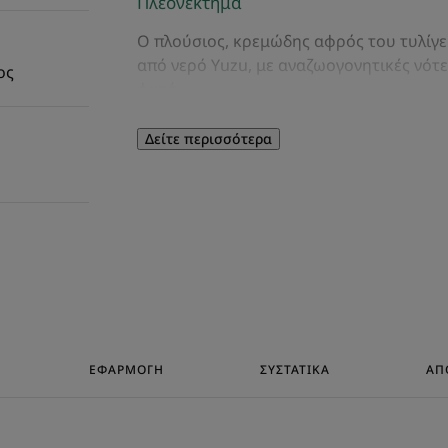
Πλεονέκτημα
Ο πλούσιος, κρεμώδης αφρός του τυλίγε
από νερό Yuzu, με αναζωογονητικές νότε
ος
φυτά.
Δείτε περισσότερα
Οφέλη
• Ήπιος καθαρισμός : το αφρόλουτρο καθ
επιδερμίδα.
• Θρέψη : εμπλουτισμένο με ΒΙΟΛΟΓΙΚΟ 
φορές πιο θρεπτικό από το βούτυρο καρ
δέρμα καθαρό και με απόλυτη θρέψη.
• Φυσικό : το κρεμώδες σαπούνι μας είν
ΕΦΑΡΜΟΓΉ
ΣΥΣΤΑΤΙΚΆ
ΑΠΌ
συστατικά φυσικής προέλευσης και συσ
προέρχεται από δάση με βιώσιμη διαχεί