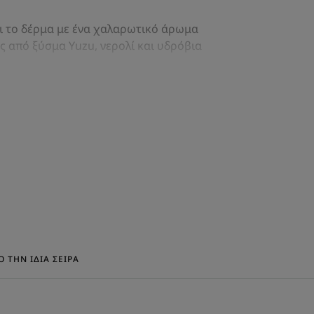
ι το δέρμα με ένα χαλαρωτικό άρωμα
ς από ξύσμα Yuzu, νερολί και υδρόβια
αρίζει απαλά χωρίς να ξηραίνει την
Cupuaçu, ένα δραστικό συστατικό 1,5
ιτέ, το αφρόλουτρο μας αφήνει το
αι βιοδιασπώμενο, περιέχει 97%
 ΤΗΝ ΊΔΙΑ ΣΕΙΡΆ
κευάζεται σε ανακυκλωμένο χαρτί που
ριση.