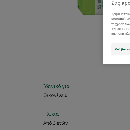
Σας προ
Χρησιμοποιο
ιστότοπού μα
τη χρήση τω
πληροφορίες
κάνοντας κλ
Ρυθμίσει
Ιδανικό για
Οικογένεια
Ηλικία
Από 3 ετών