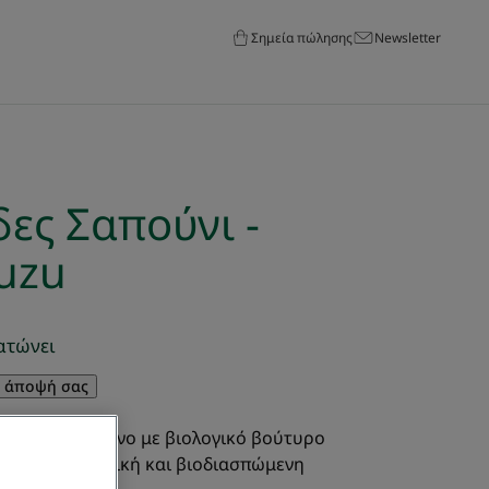
Σημεία πώλησης
Newsletter
ες Σαπούνι -
uzu
ατώνει
ν άποψή σας
 εμπλουτισμένο με βιολογικό βούτυρο
ο έχει μια φυσική και βιοδιασπώμενη