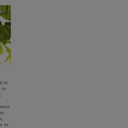
ό το
 το
ς
ούσιο
αι
υς
ε το