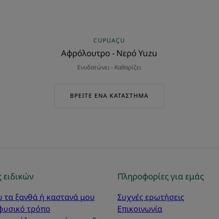
CUPUAÇU
Αφρόλουτρο - Νερό Yuzu
Ενυδατώνει - Καθαρίζει
ΒΡΕΊΤΕ ΈΝΑ ΚΑΤΆΣΤΗΜΑ
 ειδικών
Πληροφορίες για εμάς
 τα ξανθά ή καστανά μου
Συχνές ερωτήσεις
 φυσικό τρόπο
Επικοινωνία