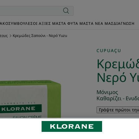
ΙΑΚΌ
ΣΥΜΒΟΥΛΈΣ
ΟΙ ΑΞΊΕΣ ΜΑΣ
ΤΑ ΦΥΤΆ ΜΑΣ
TΑ ΝΈΑ ΜΑΣ
ΔΙΑΓΝΩΣΗ
τους
Κρεμώδες Σαπούνι - Νερό Yuzu
CUPUAÇU
Κρεμώδ
Νερό Y
Μόνιμος
Καθαρίζει - Ενυδ
Γράψτε πρώτοι τη
Κρεμώδες σαπούνι
Cupuaçu, το οποί