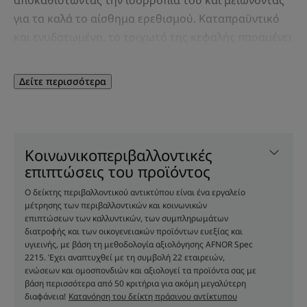
για τα καλά το αίσθημα ερεθισμού. Καταπραϋντικό
και ενυδατωμένο, το τριχωτό της κεφαλής παραμένει
αποτελεσματικά προστατευμένο. Σε μορφή σπρέι,
αυτός ο μη λιπαρός, μη κολλώδης ορός αφήνει τα
Δείτε περισσότερα
μαλλιά απαλά και λαμπερά με ένα ευχάριστο,
χαλαρωτικό άρωμα. Χρησιμοποιείται αμέσως μόλις
ξεκινήσει ο ερεθισμός του τριχωτού της κεφαλής ή
ως αγωγή 7 ημερών.
Κοινωνικοπεριβαλλοντικές
επιπτώσεις του προϊόντος
Πλεονέκτημα
Ο δείκτης περιβαλλοντικού αντικτύπου είναι ένα εργαλείο
μέτρησης των περιβαλλοντικών και κοινωνικών
Μια φυσικά σχεδιασμένη σωτήρια φροντίδα SOS* ο
επιπτώσεων των καλλυντικών, των συμπληρωμάτων
διατροφής και των οικογενειακών προϊόντων ευεξίας και
Ορός χωρίς ξέπλυμα με εύκολο στη μεταφορά
υγιεινής, με βάση τη μεθοδολογία αξιολόγησης AFNOR Spec
φιαλίδιο εξασφαλίζει 24ωρη*** άνεση κάθε στιγμή
2215. Έχει αναπτυχθεί με τη συμβολή 22 εταιρειών,
της ημέρας, χωρίς να βαραίνει τα μαλλιά.
ενώσεων και ομοσπονδιών και αξιολογεί τα προϊόντα σας με
βάση περισσότερα από 50 κριτήρια για ακόμη μεγαλύτερη
διαφάνεια!
Κατανόηση του δείκτη πράσινου αντίκτυπου