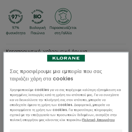
97%
Βιολογική
Παρασκευάζεται
φυσικότητα
Παιώνια
στη Γαλλία
Καταπραυντικό, χαλαρωτικό άρωμα.
Καταπραϋντικός, ενυδατικός, προστατευτικός
Σας προσφέρουμε μια εμπειρία που σας
ταιριάζει χάρη στα cookies
Φιαλίδιο σπρέι
Φιαλίδιο
100ml
σπρέι
Χρησιμοποιούμε cookies για να σας παρέχουμε καλύτερη εξατομίκευση και
προηγμένες λειτουργίες κατά τη χρήση του ιστότοπού μας. Για να συνεχίσετε
και να διευκολύνετε την πλοήγησή σας στον ιστότοπο, μπορείτε να
Ιδανικό για
αποδεχτείτε άμεσα τη χρήση των cookies. Διαφορετικά, μπορείτε να
προσαρμόσετε τη χρήση των cookies. Για περισσότερες πληροφορίες
Ενήλικες
σχετικά με την επεξεργασία των προσωπικών δεδομένων, ανατρέξτε στην
πολιτική απορρήτου μας κάνοντας κλικ παρακάτω:
Πολιτική Απορρήτου
Τύπος μαλλιών