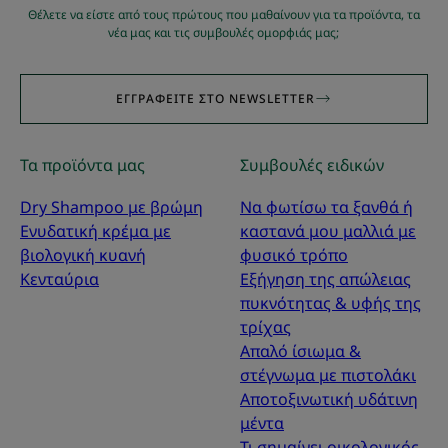
Θέλετε να είστε από τους πρώτους που μαθαίνουν για τα προϊόντα, τα
νέα μας και τις συμβουλές ομορφιάς μας;
ΕΓΓΡΑΦΕΊΤΕ ΣΤΟ NEWSLETTER
Τα προϊόντα μας
Συμβουλές ειδικών
Dry Shampoo με βρώμη
Να φωτίσω τα ξανθά ή
Ενυδατική κρέμα με
καστανά μου μαλλιά με
βιολογική κυανή
φυσικό τρόπο
Κενταύρια
Εξήγηση της απώλειας
πυκνότητας & υφής της
τρίχας
Απαλό ίσιωμα &
στέγνωμα με πιστολάκι
Αποτοξινωτική υδάτινη
μέντα
Τι σημαίνει οικολογικός