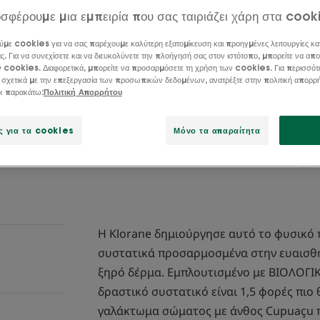
πολύ ξηρό δέρμα 
σφέρουμε μια εμπειρία που σας ταιριάζει χάρη στα cook
ώρες.
ύμε cookies για να σας παρέχουμε καλύτερη εξατομίκευση και προηγμένες λειτουργίες κα
ς. Για να συνεχίσετε και να διευκολύνετε την πλοήγησή σας στον ιστότοπο, μπορείτε να απο
Κρεμώδης, μη κολ
ν cookies. Διαφορετικά, μπορείτε να προσαρμόσετε τη χρήση των cookies. Για περισσότ
ξηρό δέρμα
 σχετικά με την επεξεργασία των προσωπικών δεδομένων, ανατρέξτε στην πολιτική απορρ
ικ παρακάτω:
Πολιτική Απορρήτου
Θρέψη, απαλότητ
ς για τα cookies
Μόνο τα απαραίτητα
Φιαλίδιο με αντλία
Η Klorane δημιούργησε αυτό το φυσικό
συστατικά προσαρμοσμένα στην ευαισθη
ξηρό δέρμα. Εμπλουτισμένο με ΒΙΟΛΟΓΙ
δραστικό συστατικό είναι 1,5 φορές πιο
γαλάκτωμα σώματος με άνθος Cupuaçu 