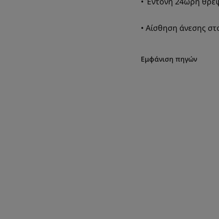
• Έντονη 24ωρη θρέψ
• Αίσθηση άνεσης στ
Εμφάνιση πηγών