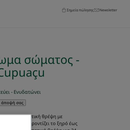
Σημεία πώλησης
Newsletter
ωμα σώματος -
Cupuaçu
εύει - Ενυδατώνει
ν άποψή σας
ατος για εντατική θρέψη με
ρο Cupuaçu φροντίζει το ξηρό έως