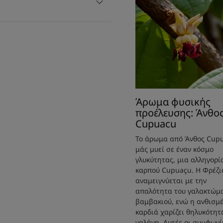
*Με 97% συστατικά φυσικής προέλευσης.
**Το δέρμα αποκτά θρέψη απολαμβάνοντας ενυδάτωση μ
δοκιμή κερατομετρίας σε 16 άτομα για 21 ημέρες.
***Το δέρμα αποκτά εντατική θρέψη για 24 ώρες : 96% 
ημέρες.
****Άνεση του δέρματος : 97% ποσοστό ικανοποίησης -
Άρωμα φυσικής
προέλευσης: Άνθο
Cupuacu
Το άρωμα από Άνθος Cup
μάς μυεί σε έναν κόσμο
γλυκύτητας, μια αλληγορί
καρπού Cupuaçu. Η Φρέζι
αναμειγνύεται με την
απαλότητα του γαλακτώμ
βαμβακιού, ενώ η ανθισμ
καρδιά χαρίζει θηλυκότητ
γαλήνη. Αυτές οι συμφωνί