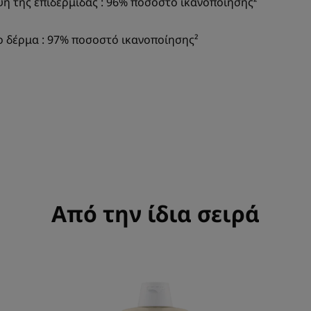
η της επιδερμίδας : 96% ποσοστό ικανοποίησης²
ο δέρμα : 97% ποσοστό ικανοποίησης²
Από την ίδια σειρά
Σαμπουάν
με