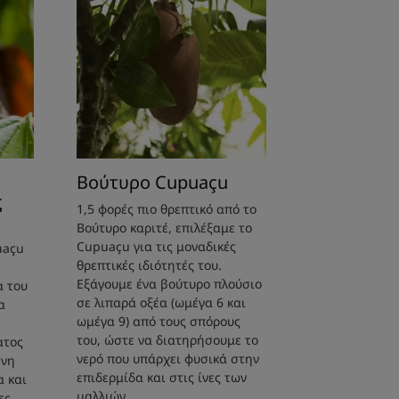
ακράς διάρκειας : +31% μετά από 21 ημέρες -
ποσοστό ικανοποίησης - δοκιμή σε 88 άτομα για 10
 δοκιμή σε 88 άτομα για 10 ημέρες.
Βούτυρο Cupuaçu
ς
1,5 φορές πιο θρεπτικό από το
Βούτυρο καριτέ, επιλέξαμε το
Cupuaçu για τις μοναδικές
uaçu
θρεπτικές ιδιότητές του.
Εξάγουμε ένα βούτυρο πλούσιο
α του
σε λιπαρά οξέα (ωμέγα 6 και
α
ωμέγα 9) από τους σπόρους
του, ώστε να διατηρήσουμε το
ατος
νερό που υπάρχει φυσικά στην
ένη
επιδερμίδα και στις ίνες των
α και
μαλλιών.
ες