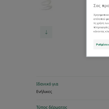
Σας προ
Χρησιμοποιο
ιστότοπού μα
τη χρήση τω
πληροφορίες
κάνοντας κλ
Ρυθμίσει
Ιδανικό για
Ενήλικες
Τύπος δέρματος