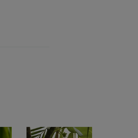
ή χαρίζει στο δέρμα ελαστικότητα και
σύνθεση με μη κολλώδη υφή.
ς
νότες από Cupuaçu, φρέζια