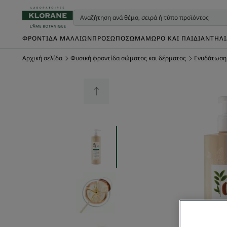
ΦΡΟΝΤΊΔΑ ΜΑΛΛΙΏΝ
ΠΡΌΣΩΠΟ
ΣΏΜΑ
ΜΩΡΌ ΚΑΙ ΠΑΙΔΊ
ΑΝΤΗΛ
Αρχική σελίδα
Φυσική φροντίδα σώματος και δέρματος
Ενυδάτωση