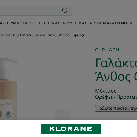
ΙΑΚΌ
ΣΥΜΒΟΥΛΈΣ
ΟΙ ΑΞΊΕΣ ΜΑΣ
ΤΑ ΦΥΤΆ ΜΑΣ
TΑ ΝΈΑ ΜΑΣ
ΔΙΑΓΝΩΣΗ
 & θρέψη
Γαλάκτωμα σώματος - Άνθος Cupuaçu
CUPUAÇU
Γαλάκτ
Άνθος 
Μόνιμος
Θρέφει - Προστατ
Γράψτε πρώτοι τη
Το Γαλάκτωμα σώμ
ΒΙΟΛΟΓΙΚΟ βούτυ