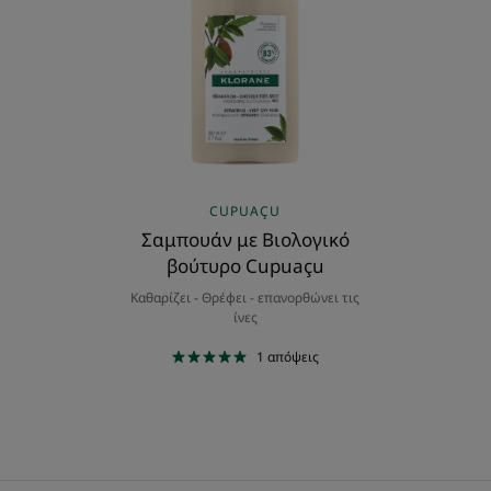
Βιολογικό
βούτυρο
Cupuaçu
CUPUAÇU
Σαμπουάν με Βιολογικό
βούτυρο Cupuaçu
Καθαρίζει - Θρέφει - επανορθώνει τις
ίνες
1
απόψεις