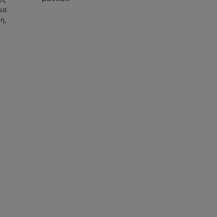
ια
η,