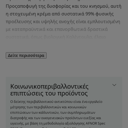
Προςαποφυγή της δυσφορίας και του κνησμού, αυτή
η στοχευμένη κρέμα από συστατικά 99% φυσικής
προέλευσης και υψηλής ανοχής είναι εμπλουτισμένη
με καταπραϋντικά και επανορθωτικά δραστικά
συστατικά, όπως βιολογική Καλέντουλα, έλαιο
Ρικίνης και έλαιο Jojoba και συμβάλλει στην
εξισορρόπηση του μικροβιώματος του δέρματος του
Δείτε περισσότερα
νεογέννητου. Η σύνθεσή της χωρίς άρωμα
καταπραΰνει από τις πρώτες κιόλας εφαρμογές,
επανορθώνει* και προστατεύει το δέρμα από
κοκκινίλες και ερεθισμούς.
Κοινωνικοπεριβαλλοντικές
επιπτώσεις του προϊόντος
Πλεονέκτημα
Ο δείκτης περιβαλλοντικού αντικτύπου είναι ένα εργαλείο
μέτρησης των περιβαλλοντικών και κοινωνικών
Η κλινικά αποδεδειγμένη αποτελεσματικότητά της
επιπτώσεων των καλλυντικών, των συμπληρωμάτων
διατροφής και των οικογενειακών προϊόντων ευεξίας και
και τα φυσικά δραστικά συστατικά της, τα οποία
υγιεινής, με βάση τη μεθοδολογία αξιολόγησης AFNOR Spec
συμβάλλουν στην καταπράυνση και την