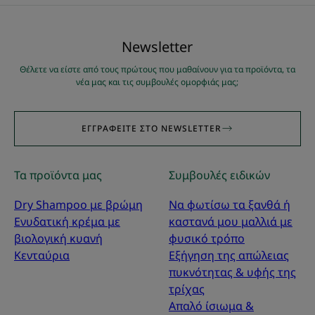
Νewsletter
Θέλετε να είστε από τους πρώτους που μαθαίνουν για τα προϊόντα, τα
νέα μας και τις συμβουλές ομορφιάς μας;
ΕΓΓΡΑΦΕΊΤΕ ΣΤΟ NEWSLETTER
Τα προϊόντα μας
Συμβουλές ειδικών
Dry Shampoo με βρώμη
Να φωτίσω τα ξανθά ή
Ενυδατική κρέμα με
καστανά μου μαλλιά με
βιολογική κυανή
φυσικό τρόπο
Κενταύρια
Εξήγηση της απώλειας
πυκνότητας & υφής της
τρίχας
Απαλό ίσιωμα &