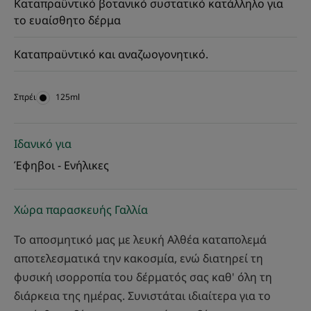
Καταπραϋντικό βοτανικό συστατικό κατάλληλο για
το ευαίσθητο δέρμα
Καταπραϋντικό και αναζωογονητικό.
Σπρέι
Σπρέι
125ml
Ιδανικό για
Έφηβοι - Ενήλικες
Χώρα παρασκευής Γαλλία
Το αποσμητικό μας με λευκή Αλθέα καταπολεμά
αποτελεσματικά την κακοσμία, ενώ διατηρεί τη
φυσική ισορροπία του δέρματός σας καθ' όλη τη
διάρκεια της ημέρας. Συνιστάται ιδιαίτερα για το