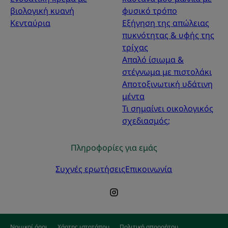
βιολογική κυανή
φυσικό τρόπο
Κενταύρια
Εξήγηση της απώλειας
πυκνότητας & υφής της
τρίχας
Απαλό ίσιωμα &
στέγνωμα με πιστολάκι
Αποτοξινωτική υδάτινη
μέντα
Τι σημαίνει οικολογικός
σχεδιασμός;
Πληροφορίες για εμάς
Συχνές ερωτήσεις
Επικοινωνία
Νομικοί όροι
Χάρτης ιστοτόπου
Πολιτική απορρήτου