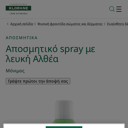
Αρχική σελίδα
Φυσική φροντίδα σώματος και δέρματος
Ευαίσθητο δ
ΑΠΟΣΜΗΤΙΚΆ
Αποσμητικό spray με
λευκή Αλθέα
Μόνιμος
Γράψτε πρώτοι την άποψή σας