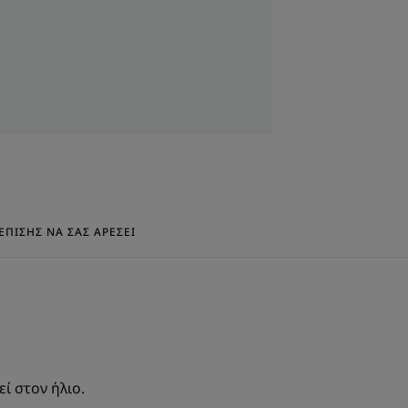
 τις ίνες της τρίχας χαρίζοντας
 στα μαλλιά που ξεμπλέκονται εύκολα
ΟΙΚΟΛΟΓΙΚΌΣ ΣΧΕΔΙΑΣΜΌΣ
ΕΠΊΣΗΣ ΝΑ ΣΑΣ ΑΡΈΣΕΙ
νεται ένα με το δέρμα.
ς
ί στον ήλιο.