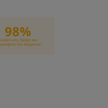
98%
ενυδάτωση, θρέψη και
ακούφιση του δέρματος¹