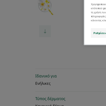
Χρησιμοποιο
ιστότοπού μα
τη χρήση τω
πληροφορίες
κάνοντας κλ
Ρυθμίσει
Ιδανικό για
Ενήλικες
Τύπος δέρματος