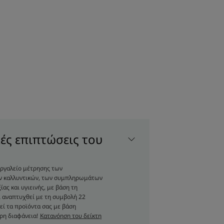
 στην επιδερμίδα μετά τον ήλιο, το
 απολαυστικό καλοκαιρινό άρωμα από
στιγμή απόδρασης και αφήστε τις
ροϊόντος «όλα-σε-ένα» να σας
ές επιπτώσεις του
οδιασπώμενη σύνθεση με 80% συστατικά
 σώμα και τα μαλλιά και απομακρύνει
 εργαλείο μέτρησης των
ων καλλυντικών, των συμπληρωμάτων
και αντηλιακών.
ας και υγιεινής, με βάση τη
 αναπτυχθεί με τη συμβολή 22
 και επανορθωτικές ιδιότητες του
εί τα προϊόντα σας με βάση
ρη διαφάνεια!
Κατανόηση του δείκτη
 και τα μαλλιά που έχουν αφυδατωθεί