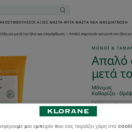
ΙΑΚΌ
ΣΥΜΒΟΥΛΈΣ
ΟΙ ΑΞΊΕΣ ΜΑΣ
ΤΑ ΦΥΤΆ ΜΑΣ
TΑ ΝΈΑ ΜΑΣ
ΔΙΑΓΝΩΣΗ
τίδα για μετά τον ήλιο και επανόρθωση
Απαλό σαμπουάν για μετά τον ήλιο μ
MONOÏ & TAMA
Απαλό 
μετά τ
Μόνιμος
Καθαρίζει - Θρέφ
Γράψτε πρώτοι τη
Το σαμπουάν και
καθαρίζει και χαρ
σφέρουμε μια εμπειρία που σας ταιριάζει χάρη στα cook