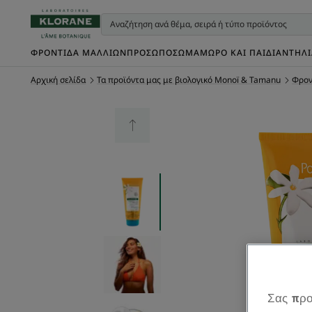
ΦΡΟΝΤΊΔΑ ΜΑΛΛΙΏΝ
ΠΡΌΣΩΠΟ
ΣΏΜΑ
ΜΩΡΌ ΚΑΙ ΠΑΙΔΊ
ΑΝΤΗΛ
Αρχική σελίδα
Τα προϊόντα μας με βιολογικό Monoï & Tamanu
Φρον
Σας προ