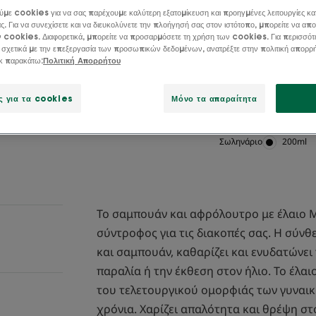
μετά την έκθεση σ
ύμε cookies για να σας παρέχουμε καλύτερη εξατομίκευση και προηγμένες λειτουργίες κα
ς. Για να συνεχίσετε και να διευκολύνετε την πλοήγησή σας στον ιστότοπο, μπορείτε να απο
ν cookies. Διαφορετικά, μπορείτε να προσαρμόσετε τη χρήση των cookies. Για περισσότ
Απομακρύνει τα υ
 σχετικά με την επεξεργασία των προσωπικών δεδομένων, ανατρέξτε στην πολιτική απορρ
ικ παρακάτω:
Πολιτική Απορρήτου
και αντηλιακών
Καθαρισμός, θρέ
ς για τα cookies
Μόνο τα απαραίτητα
Σωληνάριο
Σωληνάρ
200ml
Το σαμπουάν και αφρόλουτρο με έλαιο Mo
σύντροφος για τις διακοπές σας. Η σύνθ
και σαμπουάν, καθαρίζει και ενυδατώνει 
παραλία ή την έκθεση στον ήλιο. Το έλα
του τελετουργικού ομορφιάς των γυναικ
χρόνια. Χαρίζει απαλότητα και θρέψη στ