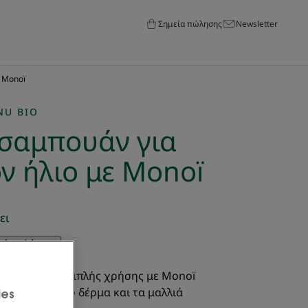
Σημεία πώλησης
Newsletter
ε Monoï
NU BIO
σαμπουάν για
ον ήλιο με Monoï
ει
ν άποψή σας
 αφρόλουτρο διπλής χρήσης με Monoï
ίζει θρέψη στο δέρμα και τα μαλλιά
ies