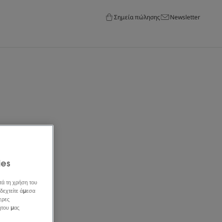
Σημεία πώλησης
Newsletter
ies
τά τη χρήση του
δεχτείτε άμεσα
ερες
ήτου μας