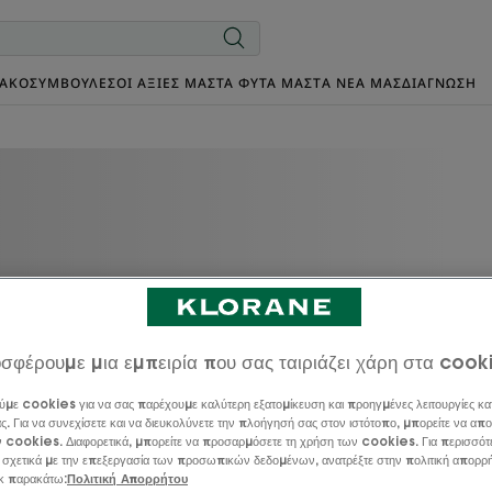
ΙΑΚΌ
ΣΥΜΒΟΥΛΈΣ
ΟΙ ΑΞΊΕΣ ΜΑΣ
ΤΑ ΦΥΤΆ ΜΑΣ
TΑ ΝΈΑ ΜΑΣ
ΔΙΑΓΝΩΣΗ
σφέρουμε μια εμπειρία που σας ταιριάζει χάρη στα cook
ίνη
ύμε cookies για να σας παρέχουμε καλύτερη εξατομίκευση και προηγμένες λειτουργίες κα
ς. Για να συνεχίσετε και να διευκολύνετε την πλοήγησή σας στον ιστότοπο, μπορείτε να απο
IO
ν cookies. Διαφορετικά, μπορείτε να προσαρμόσετε τη χρήση των cookies. Για περισσότ
 σχετικά με την επεξεργασία των προσωπικών δεδομένων, ανατρέξτε στην πολιτική απορρ
ικ παρακάτω:
Πολιτική Απορρήτου