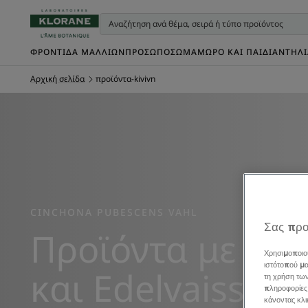
ΦΡΟΝΤΊΔΑ ΜΑΛΛΙΏΝ
ΠΡΌΣΩΠΟ
ΣΏΜΑ
ΜΩΡΌ ΚΑΙ ΠΑΙΔΊ
ΑΝΤΗΛ
Αρχική σελίδα
προϊόντα-kivivn
CINCHONA PUBESCENS VAHL
Σας προ
Προϊόντα με κιν
Χρησιμοποιο
ιστότοπού μα
και Edelvaisse B
τη χρήση τω
πληροφορίες
κάνοντας κλ