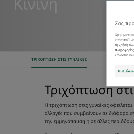
Κινίνη
Σας προ
Χρησιμοποιο
ιστότοπού μα
τη χρήση τω
πληροφορίες
κάνοντας κλ
ΤΡΙΧΌΠΤΩΣΗ ΣΤΙΣ ΓΥΝΑΊΚΕΣ
AN ADAP
Ρυθμίσει
Τριχόπτωση στι
Η τριχόπτωση στις γυναίκες οφείλεται
αλλαγές που συμβαίνουν σε διάφορα στ
την εμμηνόπαυση ή σε άλλες περιόδου