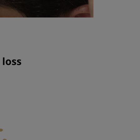
 loss
s
μα