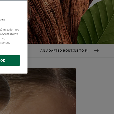
ies
τά τη χρήση του
δεχτείτε άμεσα
ερες
ήτου μας
Σ ΆΝΔΡΕΣ
AN ADAPTED ROUTINE TO FIGHT HAIR LOSS
OK