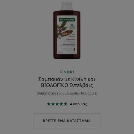
Σαμπουάν
με
Κινίνη
και
ΒΙΟΛΟΓΙΚΟ
Εντελβάις
ΚΙΝΊΝΗ
Σαμπουάν με Κινίνη και
ΒΙΟΛΟΓΙΚΟ Εντελβάις
Βοηθά στην ενδυνάμωση - Καθαρίζει
4
απόψεις
ΒΡΕΊΤΕ ΈΝΑ ΚΑΤΆΣΤΗΜΑ