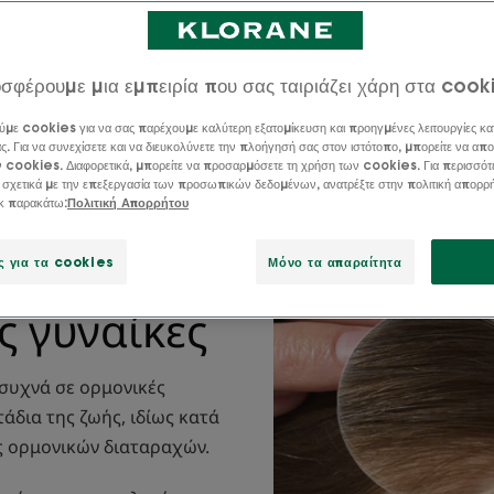
σφέρουμε μια εμπειρία που σας ταιριάζει χάρη στα cook
ύμε cookies για να σας παρέχουμε καλύτερη εξατομίκευση και προηγμένες λειτουργίες κα
ς. Για να συνεχίσετε και να διευκολύνετε την πλοήγησή σας στον ιστότοπο, μπορείτε να απο
ν cookies. Διαφορετικά, μπορείτε να προσαρμόσετε τη χρήση των cookies. Για περισσότ
 σχετικά με την επεξεργασία των προσωπικών δεδομένων, ανατρέξτε στην πολιτική απορρ
ικ παρακάτω:
Πολιτική Απορρήτου
TED ROUTINE TO FIGHT HAIR LOSS
ΤΡΙΧΌΠΤΩΣΗ ΣΤΟΥ
ς για τα cookies
Μόνο τα απαραίτητα
ς γυναίκες
 συχνά σε ορμονικές
άδια της ζωής, ιδίως κατά
ς ορμονικών διαταραχών.