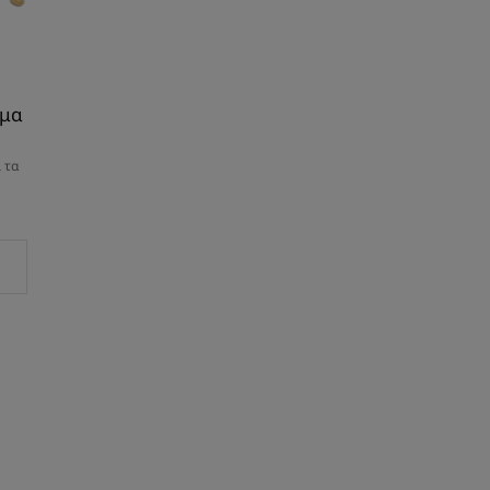
ωμα
 τα