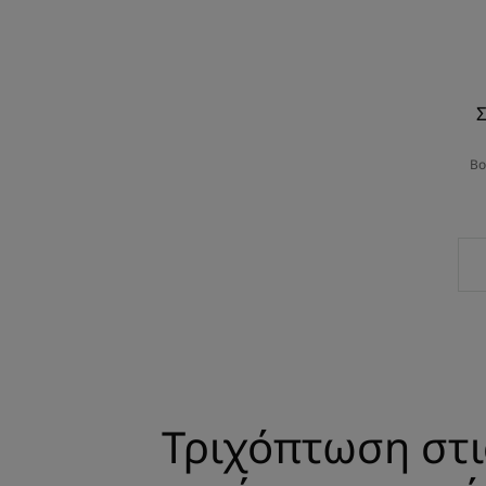
Σ
Βο
Τριχόπτωση στι