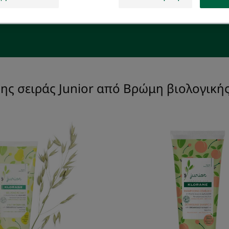
Μωρό & Παιδί
ης σειράς Junior από Βρώμη βιολογικής
Αφρόλουτρο
Σαμπου
2
για
σε
ξέμπλε
1
-
-
Ροδάκι
Αχλάδι