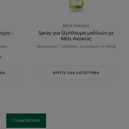
ΜΈΛΙ ΑΚΑΚΊΑΣ
εγμα -
Spray για ξέμπλεγμα μαλλιών με
Μέλι Ακακίας
ρέφει
Καταπραΰνει - Ξεμπλέκει - Διευκολύνει το styling
ς
ΗΜΑ
ΒΡΕΊΤΕ ΈΝΑ ΚΑΤΆΣΤΗΜΑ
ΑΝΑΖΉΤΗΣΗ