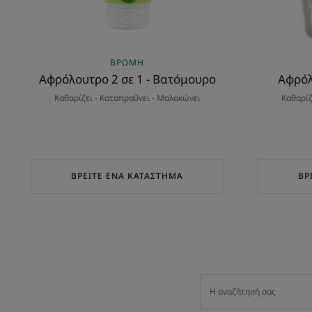
ΒΡΏΜΗ
Αφρόλουτρο 2 σε 1 - Βατόμουρο
Αφρόλ
Καθαρίζει - Καταπραΰνει - Μαλακώνει
Καθαρίζ
ΒΡΕΊΤΕ ΈΝΑ ΚΑΤΆΣΤΗΜΑ
ΒΡ