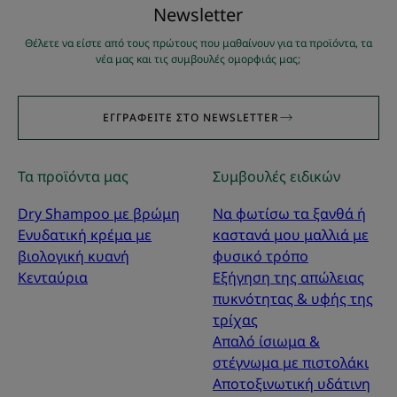
Νewsletter
Θέλετε να είστε από τους πρώτους που μαθαίνουν για τα προϊόντα, τα
νέα μας και τις συμβουλές ομορφιάς μας;
ΕΓΓΡΑΦΕΊΤΕ ΣΤΟ NEWSLETTER
Τα προϊόντα μας
Συμβουλές ειδικών
Dry Shampoo με βρώμη
Να φωτίσω τα ξανθά ή
Ενυδατική κρέμα με
καστανά μου μαλλιά με
βιολογική κυανή
φυσικό τρόπο
Κενταύρια
Εξήγηση της απώλειας
πυκνότητας & υφής της
τρίχας
Απαλό ίσιωμα &
στέγνωμα με πιστολάκι
Αποτοξινωτική υδάτινη