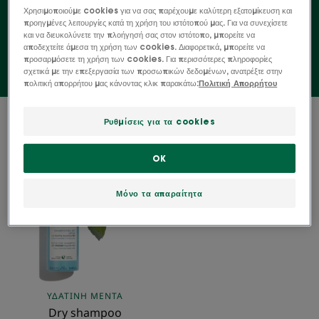
Χρησιμοποιούμε cookies για να σας παρέχουμε καλύτερη εξατομίκευση και
σας για να αντιμετωπίσετε την αστική ζούγκλα!
προηγμένες λειτουργίες κατά τη χρήση του ιστότοπού μας. Για να συνεχίσετε
και να διευκολύνετε την πλοήγησή σας στον ιστότοπο, μπορείτε να
αποδεχτείτε άμεσα τη χρήση των cookies. Διαφορετικά, μπορείτε να
προσαρμόσετε τη χρήση των cookies. Για περισσότερες πληροφορίες
σχετικά με την επεξεργασία των προσωπικών δεδομένων, ανατρέξτε στην
πολιτική απορρήτου μας κάνοντας κλικ παρακάτω:
Πολιτική Απορρήτου
1 αποτέλεσμα "Dry Shampoo"
Ρυθμίσεις για τα cookies
Dry
OK
shampoo
αποτοξίνωσης
Μόνο τα απαραίτητα
με
ΒΙΟΛΟΓΙΚΗ
Υδάτινη
Μέντα
ΥΔΆΤΙΝΗ ΜΈΝΤΑ
Dry shampoo