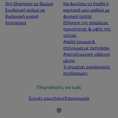
Dry Shampoo με βρώμη
Να φωτίσω τα ξανθά ή
Ενυδατική κρέμα με
καστανά μου μαλλιά με
βιολογική κυανή
φυσικό τρόπο
Κενταύρια
Εξήγηση της απώλειας
πυκνότητας & υφής της
τρίχας
Απαλό ίσιωμα &
στέγνωμα με πιστολάκι
Αποτοξινωτική υδάτινη
μέντα
Τι σημαίνει οικολογικός
σχεδιασμός;
Πληροφορίες για εμάς
Συχνές ερωτήσεις
Επικοινωνία