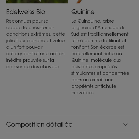
- Freine la chute : Ce shampoing agit efficacement
Edelweiss Bio
Quinine
et réduit de 60%* la chute des cheveux.
Reconnues pour sa
Le Quinquina, arbre
- Renforce : Le duo Quinine et Caféine améliore
capacité à résister en
originaire d’Amérique du
l'ancrage et stimule la production de Keratine**
conditions extrêmes, cette
Sud est traditionnellement
pour des cheveux plus forts.
jolie fleur blanche et velue
utilisé comme fortifiant et
a un fort pouvoir
tonifiant. Son écorce est
- Réduit la casse : Grâce à son action fortifiante et
antioxydant et une action
naturellement riche en
stimulante, la casse des cheveux est divisée par
inédite prouvée sur la
Quinine, molécule aux
2***.
croissance des cheveux.
puissantes propriétés
stimulantes et concentrée
dans un extrait aux
propriétés antichute
TEXTURE
ENVIRONNEMENT
brevetées.
Texture
Composition détaillée
Gel