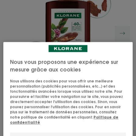
Nous vous proposons une expérience sur
mesure grâce aux cookies
Nous utilisons des cookies pour vous offrir une meilleure
personnalisation (publicités personnalisées, etc...) et des
fonctionnalités avancées lorsque vous utilisez notre site. Pour
poursuivre et faciliter votre navigation sur le site, vous pouvez
directement accepter l'utilisation des cookies. Sinon, vous
Renversez la chute de cheveux et retrouvez votre
pouvez personnaliser l'utilisation des cookies. Pour en savoir
plus sur le traitement de données personnelles, consultez
densité capillaire avec le shampoing antichute
notre politique de confidentialité en cliquant:
Politique de
fortifiant et stimulant à la Quinine extraite du
confidentialité
Quinquina médicinal de Klorane, qui réduit la
chute de cheveux de 60%* et redonne force et