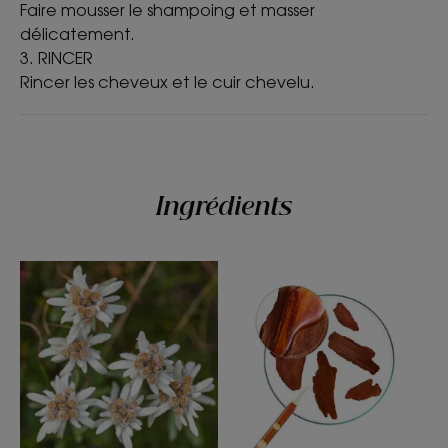
Faire mousser le shampoing et masser
renforcée, massez
délicatement.
dynamiquement le cuir
3. RINCER
chevelu lors de l'application du
Rincer les cheveux et le cuir chevelu.
shampoing pour activer la
microcirculation cutanée.
Ingrédients
Avantages
Formulé sans tensio-actifs sulfatés, ce shampoing
développe une mousse délicate qui nettoie les
cheveux en douceur et se rince facilement,
évitant ainsi aux cheveux d'être agressés et
fragilisés.
Bénéfices