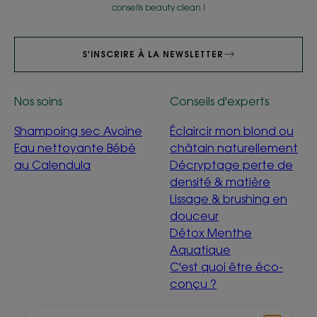
conseils beauty clean !
S'INSCRIRE À LA NEWSLETTER
Nos soins
Conseils d'experts
Shampoing sec Avoine
Éclaircir mon blond ou
Eau nettoyante Bébé
châtain naturellement
au Calendula
Décryptage perte de
densité & matière
Lissage & brushing en
douceur
Détox Menthe
Aquatique
C'est quoi être éco-
conçu ?