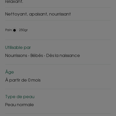
relaxant.
Nettoyant, apaisant, nourrissant
Pain
Pain
250gr
Utilisable par
Nourrissons - Bébés - Dès la naissance
Âge
À partir de 0 mois
Type de peau
Peau normale