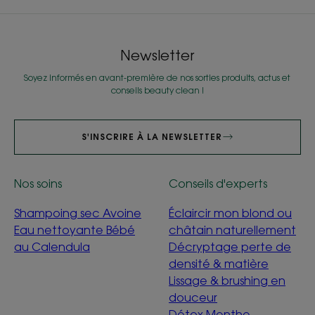
Newsletter
Soyez informés en avant-première de nos sorties produits, actus et
conseils beauty clean !
S'INSCRIRE À LA NEWSLETTER
Nos soins
Conseils d'experts
Shampoing sec Avoine
Éclaircir mon blond ou
Eau nettoyante Bébé
châtain naturellement
au Calendula
Décryptage perte de
densité & matière
Lissage & brushing en
douceur
Détox Menthe