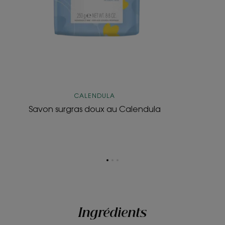
CALENDULA
Savon surgras doux au Calendula
Aller
Aller
Aller
à
à
à
l'item
l'item
l'item
1
2
3
Ingrédients