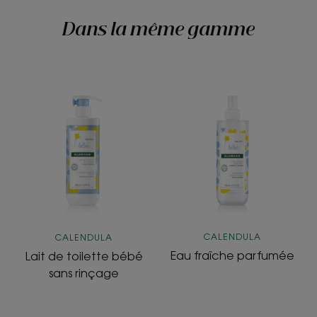
Dans la même gamme
Lait
Eau
de
fraîche
toilette
parfumée
bébé
sans
rinçage
CALENDULA
CALENDULA
Eau fraîche parfumée
Lait de toilette bébé
sans rinçage