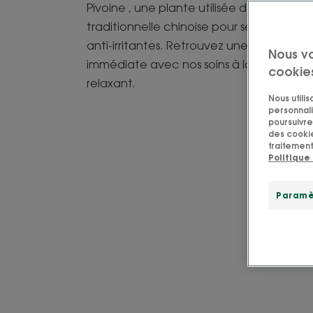
Pivoine , une plante utilisée dans la méd
traditionnelle chinoise pour ses propriét
anti-irritantes. Retrouvez une sensation 
Nous v
immédiate avec nos soins à la Pivoine au
cookie
relaxant.
Nous utili
personnali
poursuivre 
des cookie
traitement
Politique
Paramè
J