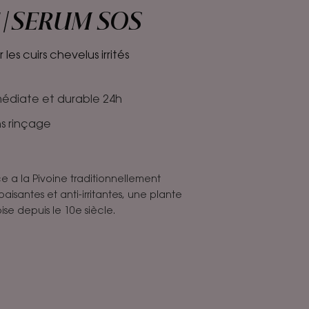
 | SERUM SOS
les cuirs chevelus irrités
médiate et durable 24h
ns rinçage
e a la Pivoine traditionnellement
isantes et anti-irritantes, une plante
se depuis le 10e siècle.