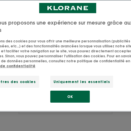
ecine
és apaisantes et
de confort
ous proposons une expérience sur mesure grâce au
 parfum délicat et
s
sons des cookies pour vous offrir une meilleure personnalisation (publicités
sées, etc...) et des fonctionnalités avancées lorsque vous utilisez notre sit
et faciliter votre navigation sur le site, vous pouvez directement accepter l
s. Sinon, vous pouvez personnaliser l'utilisation des cookies. Pour en savoir
 de données personnelles, consultez notre politique de confidentialité en 
 de confidentialité
tres des cookies
Uniquement les essentiels
e cherche un soin apaisant q
OK
Découvrir les soins