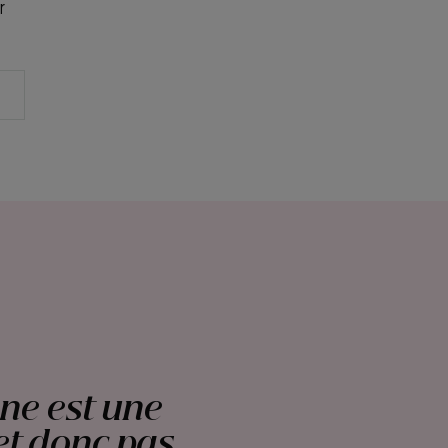
r
ane est une
met donc pas