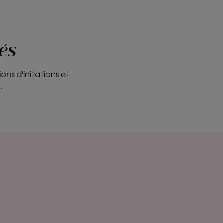
tés
s d'irritations et
.