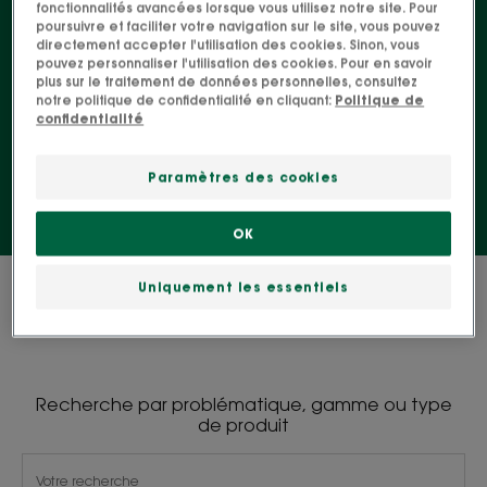
temps. Sa forte teneur en nutriment régénère le
fonctionnalités avancées lorsque vous utilisez notre site. Pour
poursuivre et faciliter votre navigation sur le site, vous pouvez
cheveu en lui apportant vitalité, matière et
directement accepter l'utilisation des cookies. Sinon, vous
pouvez personnaliser l'utilisation des cookies. Pour en savoir
épaisseur.
plus sur le traitement de données personnelles, consultez
notre politique de confidentialité en cliquant:
Politique de
confidentialité
Spray
Paramètres des cookies
OK
0 résultat pour "Nos soins Olivier BIO &
Uniquement les essentiels
Extrait essentiel d'Olivier"
Recherche par problématique, gamme ou type
de produit