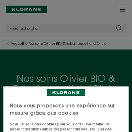
Accueil
Nos soins Olivier BIO & Extrait essentiel d'Olivier
Nos soins Olivier BIO &
Extrait essentiel d'Olivier
Les bienfaits de l'Olivier BIO et Extrait essentiel
Nous vous proposons une expérience sur
d'Olivier, riche en oligo-éléments et antioxydants,
mesure grâce aux cookies
se déclinent dans une gamme complète de soins
Nous utilisons des cookies pour vous offrir une meilleure
vitalisants pour les cheveux affaiblis et affinés par le
personnalisation (publicités personnalisées, etc...) et des