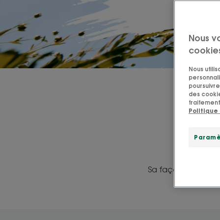
Nous v
cookie
Nous utili
personnali
poursuivre 
des cookie
traitement
Politique
Paramè
Sa façon de penser