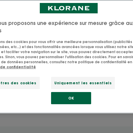
ous proposons une expérience sur mesure grâce au
s
sons des cookies pour vous offrir une meilleure personnalisation (publicités
sées, etc...) et des fonctionnalités avancées lorsque vous utilisez notre sit
et faciliter votre navigation sur le site, vous pouvez directement accepter l
s. Sinon, vous pouvez personnaliser l'utilisation des cookies. Pour en savoir
 de données personnelles, consultez notre politique de confidentialité en 
 de confidentialité
Change
tres des cookies
Uniquement les essentiels
OK
 sa beauté, de prendre soin de soi, de voir le monde, a
des idées et des bonnes ondes.