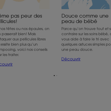
me pas peur des
Douce comme une
llicules!
peau de bébé
 nos têtes ou nos épaules, on
Parce qu’on trouve tout et 
n passerait bien! Mais
contraire sur les soins bébé,
ttaquer aux pellicules libres
vous aide à faire le tri avec
essite bien plus qu’un
quelques astuces simples po
mpooing, voici nos conseils
une peau douce.
 les traiter.
Découvrir
ouvrir
Aller
Aller
à
à
la
la
page
page
1
2