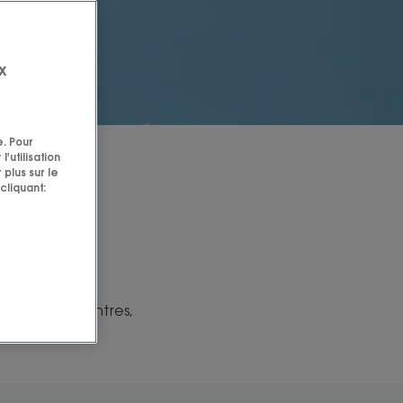
x
e. Pour
'utilisation
 plus sur le
cliquant:
vec des rencontres,