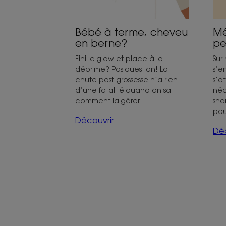
Bébé à terme, cheveu
Mê
en berne?
pe
Fini le glow et place à la
Sur
déprime? Pas question! La
s’e
chute post-grossesse n’a rien
s’a
d’une fatalité quand on sait
néc
comment la gérer
sha
pour
Découvrir
Déc