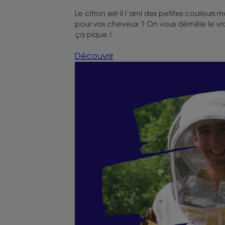
Le citron est-il l’ami des petites couleurs 
pour vos cheveux ? On vous démêle le vrai
ça pique !
Découvrir
Découvrir
Je
suis
un
apiculteur
engagé