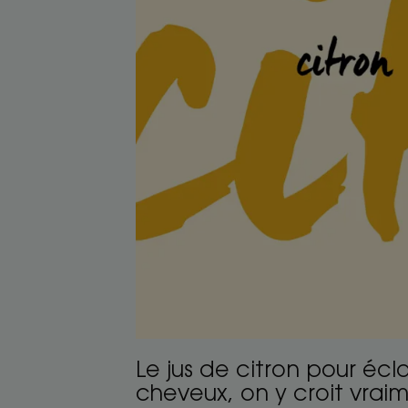
cheveux,
on
y
croit
vraiment ?
Le jus de citron pour écla
cheveux, on y croit vrai