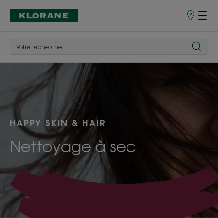
Points
de
Vente
HAPPY SKIN & HAIR
Nettoyage à sec