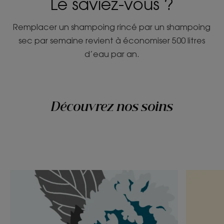
Le saviez-vous ?
Remplacer un shampoing rincé par un shampoing
sec par semaine revient à économiser 500 litres
d’eau par an.
Découvrez nos soins
Découvrir
Découvri
Menthe
Le
aquatique,
jus
le
de