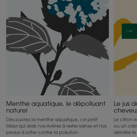
dépolluant
citron
naturel
pour
éclaircir
mes
cheveux,
on
y
croit
vraiment 
Menthe aquatique, le dépolluant
Le jus d
naturel
cheveux
Découvrez la menthe aquatique, ce petit
Le citron e
trésor qui aide nos rivières à rester saines et nos
ou un calv
peaux à lutter contre la pollution.
démêle le 