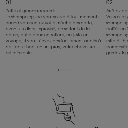
01
02
Petits et grands raccords
Arrêtez de
Le shampoing sec vous sauve à tout moment :
Vous allez
quand vous sentez votre mèche pas nette,
shampoings
avant un diner improvisé, en sortant de la
coiffés en
danse, entre deux entretiens, ou juste en
shampoing 
voyage, si vous n’avez pas facilement accès à
mille à l’h
de l’eau : hop, en un spray, votre chevelure
composée 
est rafraichie.
gardez-la 
Aller
Aller
Aller
Aller
Aller
à
à
à
à
à
l'item
l'item
l'item
l'item
l'item
1
2
3
4
5