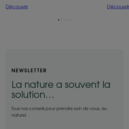
Découvrir
Découvri
Aller
Aller
Aller
Aller
Aller
à
à
à
à
à
l'item
l'item
l'item
l'item
l'item
1
2
3
4
5
NEWSLETTER
La nature a souvent la
solution…
Tous nos conseils pour prendre soin de vous, au
naturel.