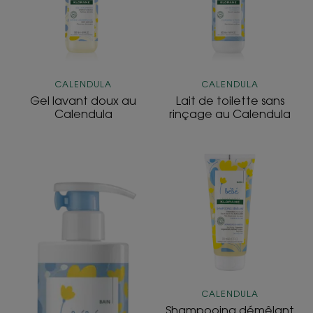
au
Calendula
CALENDULA
CALENDULA
Gel lavant doux au
Lait de toilette sans
Calendula
rinçage au Calendula
Crème
Shampooing d
lavante au
au
Cold
Calendula
Cream
au
Calendula
CALENDULA
Shampooing démêlant