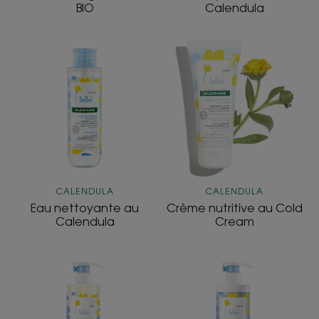
BIO
Calendula
Eau
Crème
nettoyante
nutritive
au
au
Calendula
Cold
Cream
CALENDULA
CALENDULA
Eau nettoyante au
Crème nutritive au Cold
Calendula
Cream
Gel
Lait
lavant doux au
de
Calendula
toilette sans
rinçage