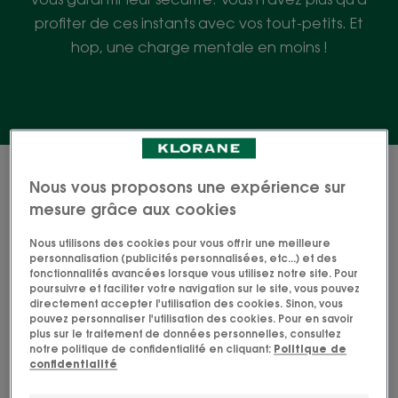
profiter de ces instants avec vos tout-petits. Et
hop, une charge mentale en moins !
11 résultats pour "Bébé"
Nous vous proposons une expérience sur
mesure grâce aux cookies
Crème
Eau
hydratante
nettoyante
Nous utilisons des cookies pour vous offrir une meilleure
certifiée
bébé
personnalisation (publicités personnalisées, etc...) et des
fonctionnalités avancées lorsque vous utilisez notre site. Pour
BIO
poursuivre et faciliter votre navigation sur le site, vous pouvez
directement accepter l'utilisation des cookies. Sinon, vous
pouvez personnaliser l'utilisation des cookies. Pour en savoir
plus sur le traitement de données personnelles, consultez
notre politique de confidentialité en cliquant:
Politique de
confidentialité
CALENDULA