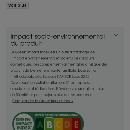
Voir plus
En s’appuyant sur le pouvoir adoucissant et
apaisant des fleurs de Calendula issues de culture
BIO, ce shampooing démêlant au parfum breveté
relaxant détend bébé tout en enveloppant ses
Impact socio-environnemental
cheveux d’une bulle de douceur.
du produit
Le Green Impact Index est un outil d’affichage de
Bénéfices
l’impact environnemental et sociétal des produits
- Nettoie : sa texture agréablement moussante
cosmétiques, des compléments alimentaires ainsi que des
produits de bien-être et santé familiale, basé sur la
lave efficacement et en douceur les cheveux et le
méthodologie décrite dans l’AFNOR Spec 2215.
cuir chevelu des tout-petits, sans piquer les yeux.
Développé en collaboration par 21 entreprises,
- Démêle : la formule enrichie en agents démêlants
associations et fédérations, il évalue vos produits sur plus
facilite le coiffage des cheveux délicats et
de 50 critères pour toujours plus de transparence
prévient les nœuds et tiraillements.
!
Comprendre le Green Impact Index
- Respecte : le shampooing respecte l’équilibre
fragile du cuir chevelu*** et des cheveux fins,
évitant ainsi inconforts et dessèchements après le
bain.