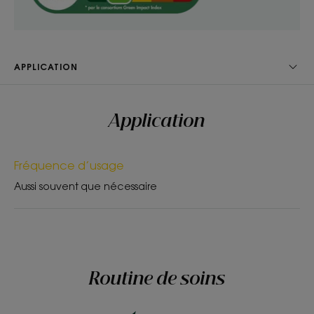
TEXTURE
ENVIRONNEMENT
APPLICATION
Application
Texture
Gel
Fréquence d’usage
Avantage de la texture
Aussi souvent que nécessaire
Sa texture agréablement moussante lave en douceur les
cheveux et le cuir chevelu des tout-petits, sans piquer les
yeux.
Senteur du contenu
Parfum tendre et relaxant
Routine de soins
*Selon la norme OCDE301B.