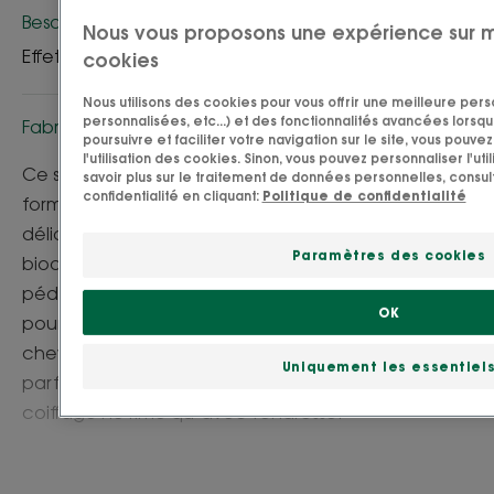
Besoin
Nous vous proposons une expérience sur 
Effet doux - ultra-doux
cookies
Nous utilisons des cookies pour vous offrir une meilleure perso
personnalisées, etc...) et des fonctionnalités avancées lorsque
Fabriqué en France
poursuivre et faciliter votre navigation sur le site, vous pou
l'utilisation des cookies. Sinon, vous pouvez personnaliser l'uti
Ce shampooing Klorane Bébé est spécialement
savoir plus sur le traitement de données personnelles, consul
confidentialité en cliquant:
Politique de confidentialité
formulé pour laver et démêler les cheveux fins et
délicats des nourrissons. Sa formule totalement
Paramètres des cookies
biodégradable* et testée sous contrôle
pédiatrique** contient des agents démêlants,
OK
pour lisser la fibre capillaire sans l’assécher. Les
cheveux de bébé sont à nouveau doux et souples,
Uniquement les essentiel
parfumés d’une senteur fraîche, pour que le
coiffage ne rime qu’avec tendresse.
Avantages