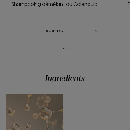
Shampooing démêlant au Calendula
ACHETER
Aller
Aller
à
à
l'item
l'item
1
2
Ingrédients