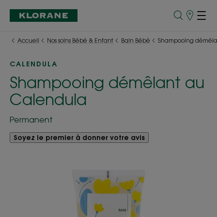
Points
de
Vente
Accueil
Nos soins Bébé & Enfant
Bain Bébé
Shampooing démêla
CALENDULA
Shampooing démêlant au
Calendula
Permanent
Soyez le premier à donner votre avis