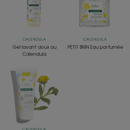
parfumée
CALENDULA
CALENDULA
Gel lavant doux au
PETIT BRIN Eau parfumée
Calendula
Crème
nutritive
au
Cold
Cream
CALENDULA