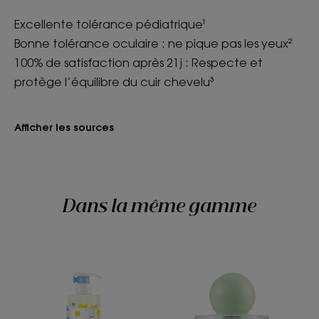
Excellente tolérance pédiatrique¹
Bonne tolérance oculaire : ne pique pas les yeux²
100% de satisfaction après 21j : Respecte et
protège l’équilibre du cuir chevelu³
Afficher les sources
Dans la même gamme
Gel
PETIT
lavant doux au
BRIN
Calendula
Eau