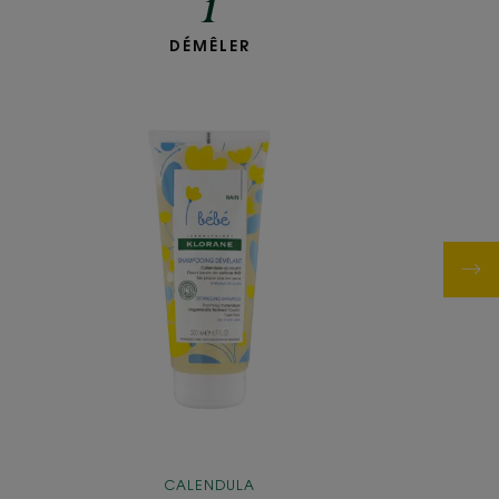
1
**Excellente tolérance pédiatrique - étude de tolérance sous contrôle
pédiatrique chez 33 nourrissons – pendant 21 jours.
***Respecte et protège l’équilibre du cuir chevelu : 100% de
DÉMÊLER
Shampooing démêlant
satisfaction après 21j - test de satisfaction auprès des parents après
utilisation chez 32 bébés en conditions d’usage sous contrôle
au
pédiatrique.
Calendula
CALENDULA