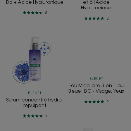
Hyaluronique
Bio + Acide Hyaluronique
et à l'Acide
Hyaluronique
5
2
Sérum
Eau
concentré
Micellaire
hydra-
3-
repulpant
en-
1
au
Bleuet
BLEUET
BIO
Eau Micellaire 3-en-1 au
-
Bleuet BIO - Visage, Yeux
BLEUET
Visage,
Sérum concentré hydra-
2
Yeux
repulpant
1