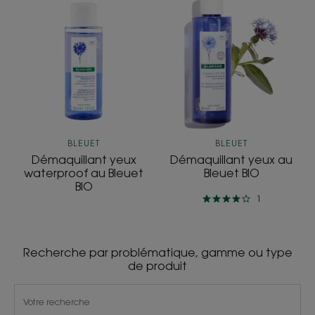
Démaquillant
Démaquillant
yeux
yeux
waterproof
au
au
Bleuet
Bleuet
BIO
BIO
BLEUET
BLEUET
Démaquillant yeux
Démaquillant yeux au
waterproof au Bleuet
Bleuet BIO
BIO
1
Recherche par problématique, gamme ou type
de produit