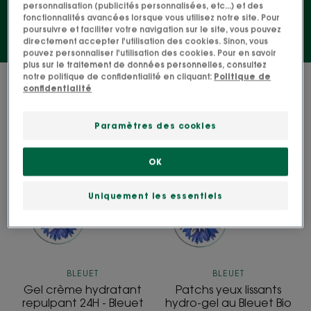
personnalisation (publicités personnalisées, etc...) et des
fonctionnalités avancées lorsque vous utilisez notre site. Pour
poursuivre et faciliter votre navigation sur le site, vous pouvez
directement accepter l'utilisation des cookies. Sinon, vous
pouvez personnaliser l'utilisation des cookies. Pour en savoir
plus sur le traitement de données personnelles, consultez
notre politique de confidentialité en cliquant:
Politique de
6 résultats pour "Soins pour peaux
confidentialité
déshydratées"
Paramètres des cookies
Gel
Patchs
crème
yeux
OK
hydratant
lissants
repulpant
hydro-
Uniquement les essentiels
24H
gel
-
au
Bleuet
Bleuet
Bio
Bio
+
et
BLEUET
BLEUET
Acide
à
Gel crème hydratant
Patchs yeux lissants
Hyaluronique
l'Acide
repulpant 24H - Bleuet
hydro-gel au Bleuet Bio