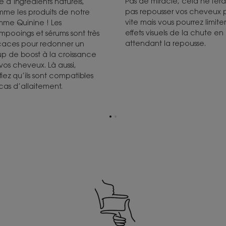
Pas de miracle, cela ne fera
e d’ingrédients naturels,
pas repousser vos cheveux p
me les produits de notre
vite mais vous pourrez limiter
me Quinine ! Les
effets visuels de la chute en
mpooings et sérums sont très
attendant la repousse.
icaces pour redonner un
p de boost à la croissance
vos cheveux. Là aussi,
ifiez qu’ils sont compatibles
cas d’allaitement.
Aller
Aller
à
à
la
la
page
page
1
2