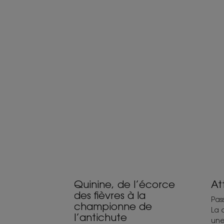
Découvrir
Déc
Quinine,
Att
de
les
l’écorce
tou
des
!
fièvres
à
la
championne
de
l’antichute
Quinine, de l’écorce
At
des fièvres à la
Pas
championne de
La 
l’antichute
une