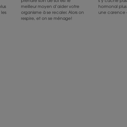
prendre soin de soi est le
s’y cache pa
lus
meilleur moyen d’aider votre
hormonal plus
 les
organisme à se recaler. Alors on
une carence à 
respire, et on se ménage!