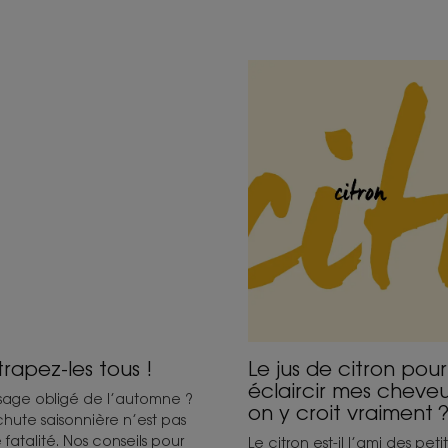
ouvrir
Découvrir
rapez-
Le
jus
s
de
citron
pour
éclaircir
mes
cheveux,
on
y
croit
vraiment ?
trapez-les tous !
Le jus de citron pour
éclaircir mes cheveu
sage obligé de l’automne ?
on y croit vraiment 
chute saisonnière n’est pas
 fatalité. Nos conseils pour
Le citron est-il l’ami des peti