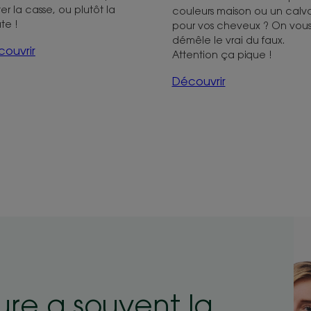
ter la casse, ou plutôt la
couleurs maison ou un calva
te !
pour vos cheveux ? On vou
démêle le vrai du faux.
ouvrir
Attention ça pique !
Découvrir
ure a souvent la