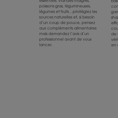
essentiels. Viandes maigres,
bas
poissons gras, légumineuses,
com
légumes et fruits…privilégiez les
gam
sources naturelles et, si besoin
sha
d’un coup de pouce, pensez
eff
aux compléments alimentaires
cou
mais demandez l’avis d’un
de 
professionnel avant de vous
vér
lancer.
en 