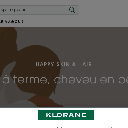
LE MAG
QUIZ
HAPPY SKIN & HAIR
 à terme, cheveu en b