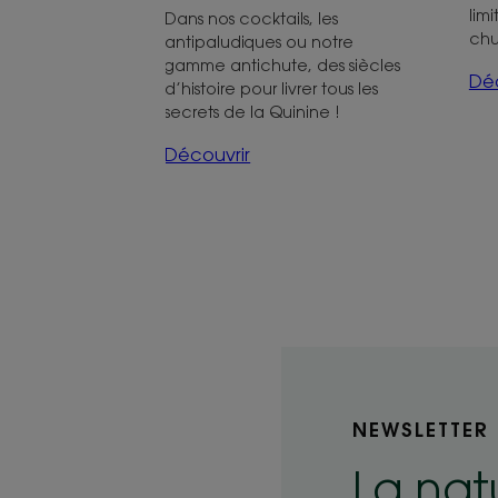
limi
Dans nos cocktails, les
chu
antipaludiques ou notre
gamme antichute, des siècles
Déc
d’histoire pour livrer tous les
secrets de la Quinine !
Découvrir
NEWSLETTER
La nat