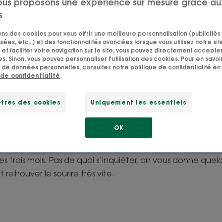
ous proposons une expérience sur mesure grâce au
s
ils pour affronter la pe
sons des cookies pour vous offrir une meilleure personnalisation (publicités
cheveux post-grossess
sées, etc...) et des fonctionnalités avancées lorsque vous utilisez notre sit
et faciliter votre navigation sur le site, vous pouvez directement accepter l
s. Sinon, vous pouvez personnaliser l'utilisation des cookies. Pour en savoir
 de données personnelles, consultez notre politique de confidentialité en 
e glow s’est en allé. Et oui, comme toutes les bonnes ch
 de confidentialité
affichiez pendant la grossesse fait place à une chute so
otre salle de bain? Pas de panique, rien de plus normal!
tres des cookies
Uniquement les essentiels
es mêmes hormones qui ont dopé brillance et volume pen
OK
ent passé, leur niveau diminue puisque le corps ne resse
at: les cycles capillaires ralentissent et une chute dite « 
s trois mois. Pas de quoi s’inquiéter, on vous donne quelq
 retrouver le sourire très vite.