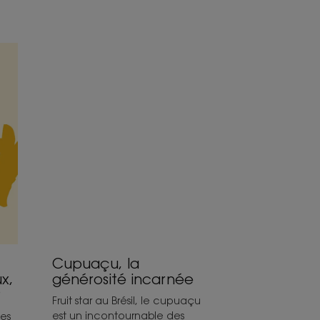
Découvrir
Cupuaçu,
la
générosité
incarnée
Cupuaçu, la
x,
générosité incarnée
?
Fruit star au Brésil, le cupuaçu
est un incontournable des
tes