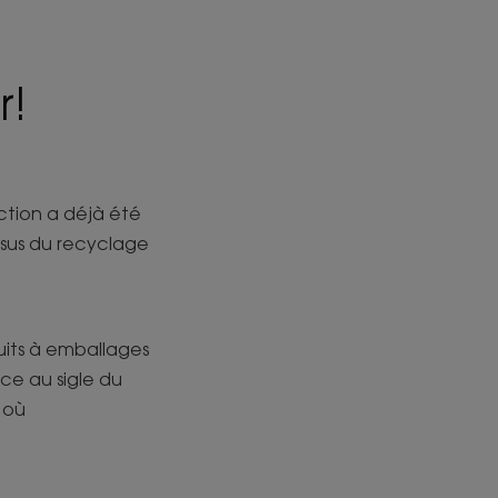
r!
action a déjà été
ssus du recyclage
uits à emballages
âce au sigle du
 où