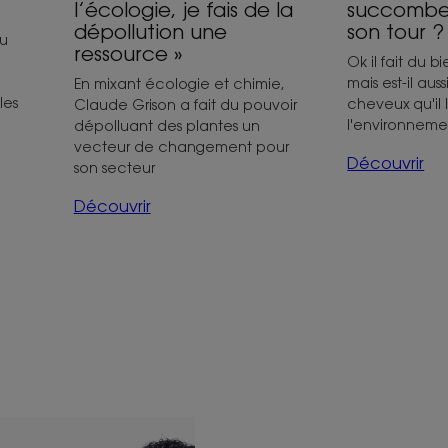
»
l’écologie, je fais de la
succomber
dépollution une
son tour ?
çu
ressource »
Ok il fait du b
mais est-il aus
En mixant écologie et chimie,
les
cheveux qu'il l
Claude Grison a fait du pouvoir
l'environnem
dépolluant des plantes un
vecteur de changement pour
Découvrir
son secteur
Découvrir