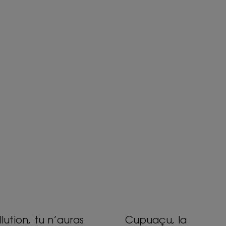
ouvrir
Découvrir
lution,
Cupuaçu,
la
uras
générosité
s
incarnée
a
au
llution, tu n’auras
Cupuaçu, la