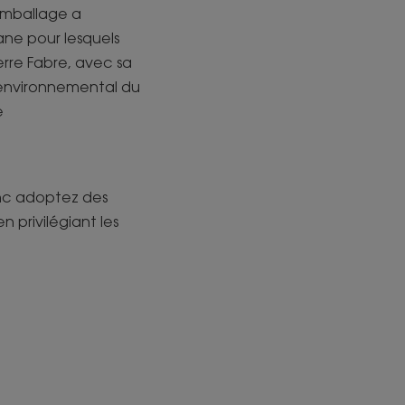
’emballage a
ane pour lesquels
erre Fabre, avec sa
 environnemental du
e
onc adoptez des
 privilégiant les