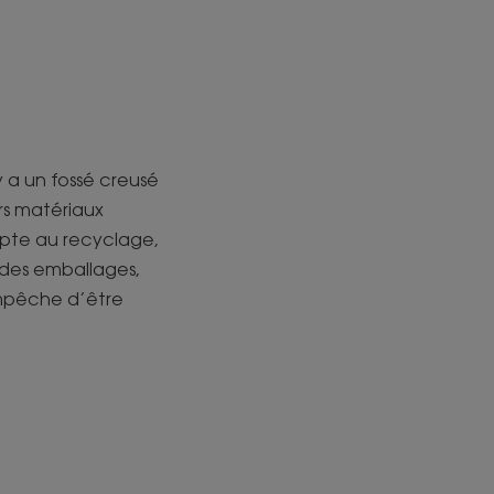
y a un fossé creusé
rs matériaux
napte au recyclage,
 des emballages,
empêche d’être