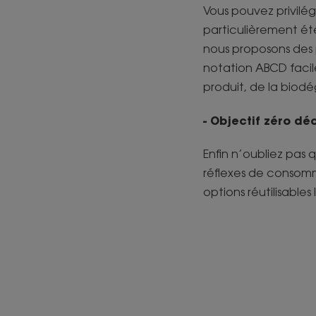
Vous pouvez privilég
particulièrement été
nous proposons des 
notation ABCD facil
produit, de la biodé
- Objectif zéro déc
Enfin n’oubliez pas 
réflexes de consomma
options réutilisables