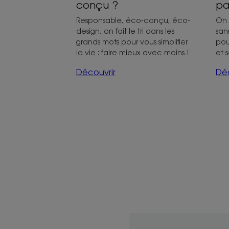
conçu ?
pa
Responsable, éco-conçu, éco-
On 
design, on fait le tri dans les
san
grands mots pour vous simplifier
pou
la vie : faire mieux avec moins !
et 
Découvrir
Déc