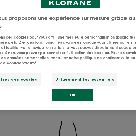
e,bac bleu, bac vert, bac brun …faire le tri est un v
ous proposons une expérience sur mesure grâce au
Mais l’économie circulaire et la fin de vie de nos p
s
fforts environnementaux les plus importants. Alors v
lus clair.
sons des cookies pour vous offrir une meilleure personnalisation (publicités
sées, etc...) et des fonctionnalités avancées lorsque vous utilisez notre sit
et faciliter votre navigation sur le site, vous pouvez directement accepter l
confrontés au problème: nos bonnes volontés de mieux tr
s. Sinon, vous pouvez personnaliser l'utilisation des cookies. Pour en savoir
 de données personnelles, consultez notre politique de confidentialité en 
nt une douche froide une fois postés devant la poubelle
 de confidentialité
 sueur froide à l’idée de faire échouer toute une chaîne ju
, tout ça a l’air bien compliqué. À tel point qu’un tout
tres des cookies
Uniquement les essentiels
urraient être recyclés le sont vraiment! Mais détendez-v
s que sur vos jolies épaules!
OK