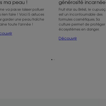
s ma peau !
générosité incarnée
ne va pas se laisser polluer
Fruit star au Brésil, le cupua
s rien faire ! Voici 5 astuces
est un incontournable des
r garder une peau fraîche
formules cosmétiques. Sa
saine toute l'année !
culture permet de protéger 
écosystèmes en danger.
ouvrir
Découvrir
Aller
Aller
à
à
la
la
page
page
1
2