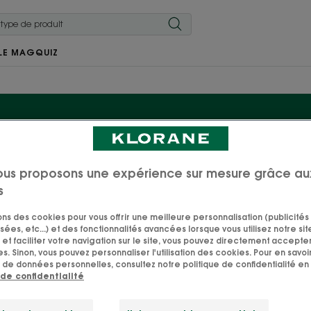
LE MAG
QUIZ
Masque visage
ous proposons une expérience sur mesure grâce au
s
 peau et accordez-vous un moment de détente bien mér
sons des cookies pour vous offrir une meilleure personnalisation (publicités
sées, etc...) et des fonctionnalités avancées lorsque vous utilisez notre sit
visage aux actifs d'origine naturelle.
et faciliter votre navigation sur le site, vous pouvez directement accepter l
s. Sinon, vous pouvez personnaliser l'utilisation des cookies. Pour en savoir
 de données personnelles, consultez notre politique de confidentialité en 
 de confidentialité