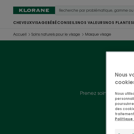
CHEVEUX
VISAGE
BÉBÉ
CONSEILS
NOS VALEURS
NOS PLANTES
Accueil
Soins naturels pour le visage
Masque visage
Nous v
cookie
Prenez soin de votre
Nous utili
personnali
poursuivre 
des cookie
traitement
Politique