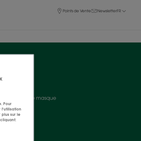
Points de Vente
Newsletter
FR
x
ité avec notre masque
e. Pour
'utilisation
 plus sur le
cliquant: