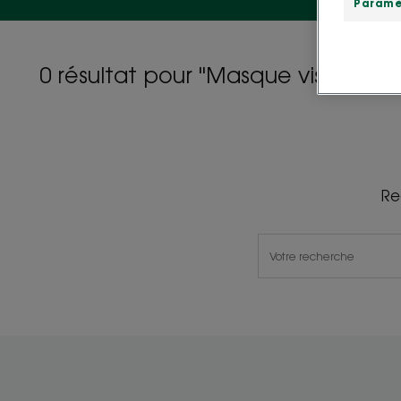
Paramè
0 résultat pour "Masque visage"
Re