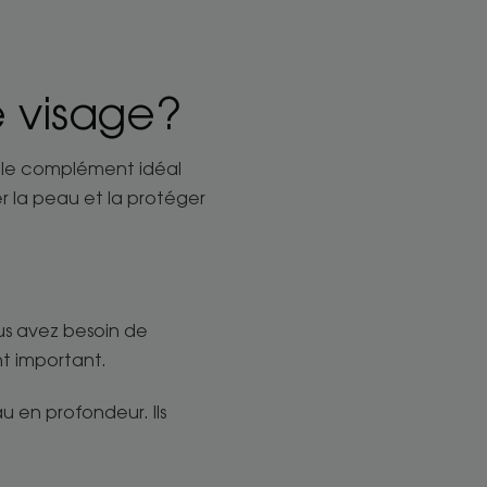
e visage?
t le complément idéal
er la peau et la protéger
us avez besoin de
t important.
au en profondeur. Ils