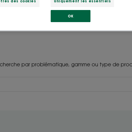
tres des cookies
Uniquement les essentiels
OK
cherche par problématique, gamme ou type de prod