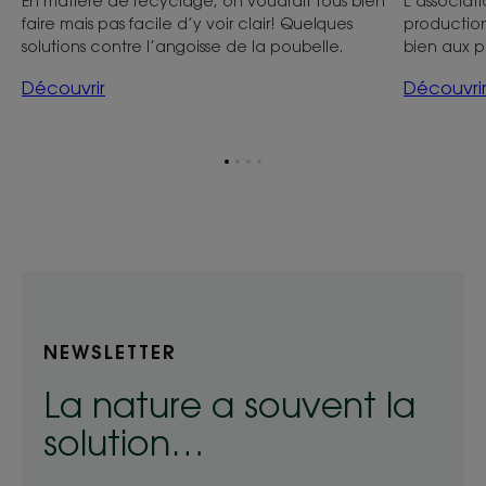
En matière de recyclage, on voudrait tous bien
L’associat
faire mais pas facile d’y voir clair! Quelques
production 
solutions contre l’angoisse de la poubelle.
bien aux p
Découvrir
Découvri
Aller
Aller
Aller
Aller
à
à
à
à
l'item
l'item
l'item
l'item
1
2
3
4
NEWSLETTER
La nature a souvent la
solution…