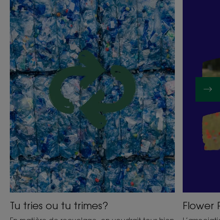
Tu
Flower
tries
Power
ou
tu
trimes?
Tu tries ou tu trimes?
Flower