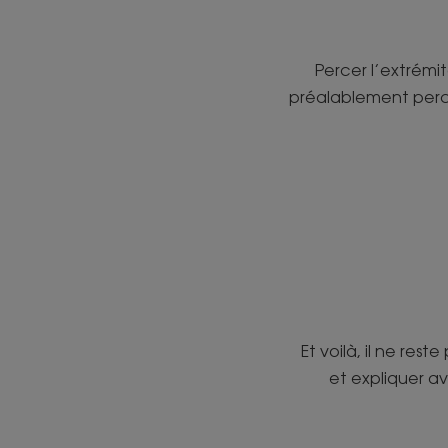
Percer l’extrémit
préalablement percé
Et voilà, il ne rest
et expliquer a