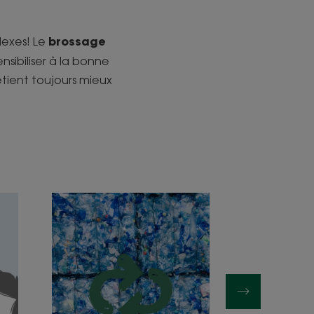
brossage
lexes! Le
sibiliser à la bonne
tient toujours mieux
Découvrir
Découvrir
Tu
Le
tries
bleuet,
ou
la
tu
petite
trimes?
centaurée
dont