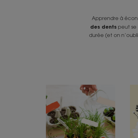
Apprendre à économ
des dents
peut se 
durée (et on n’oubl
Découvrir
Déc
Jardiner
Ca
à
la
la
pl
maison
ap
avec
qui
vos
écl