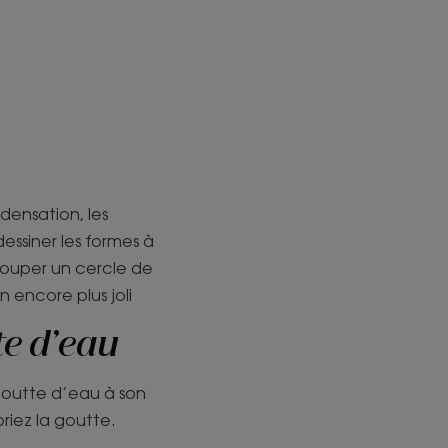
densation, les
essiner les formes à
découper un cercle de
n encore plus joli
te d’eau
e goutte d’eau à son
riez la goutte.