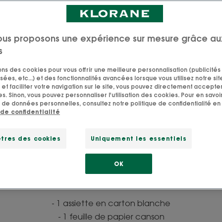
tôt pour sensibiliser les plus petits à la protection de la pl
ale de l’eau, ou pour occuper une journée pluvieuse, o
ous proposons une expérience sur mesure grâce au
vos feutres. Alors dépoussiérez vos bases et improvisez-v
s
c ce petit schéma interactif autour du cycle de l’eau.
sons des cookies pour vous offrir une meilleure personnalisation (publicités
;) On ne vous cache pas que ça risque de déclencher une
sées, etc...) et des fonctionnalités avancées lorsque vous utilisez notre sit
s avez l’habitude!
et faciliter votre navigation sur le site, vous pouvez directement accepter l
s. Sinon, vous pouvez personnaliser l'utilisation des cookies. Pour en savoir
 de données personnelles, consultez notre politique de confidentialité en 
 de confidentialité
tres des cookies
Uniquement les essentiels
OK
Le matériel
- 1 assiette en carton blanche
- 1 feuille de papier canson