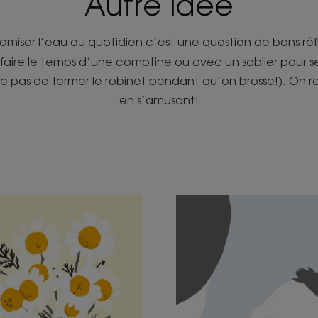
Autre idée
iser l’eau au quotidien c’est une question de bons réf
faire le temps d’une comptine ou avec un sablier pour sen
ie pas de fermer le robinet pendant qu’on brosse!). On re
en s’amusant!
ouvrir
Découvrir
momille,
Douce
comme
ante
une
aisante
peau
de
aircit
bébé