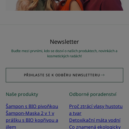
Newsletter
Buďte mezi prvními, kdo se dozví o našich produktech, novinkách a
kosmetických radách!
PŘIHLASTE SE K ODBĚRU NEWSLETTERU
Naše produkty
Odborné poradenství
Šampon s BIO pivoňkou
Proč ztrácí vlasy hustotu
Šampon-Maska 2 v 1 v
a tvar
prášku s BIO kopřivou a
Detoxikační máta vodní
jílem
Co znamená ekologicky