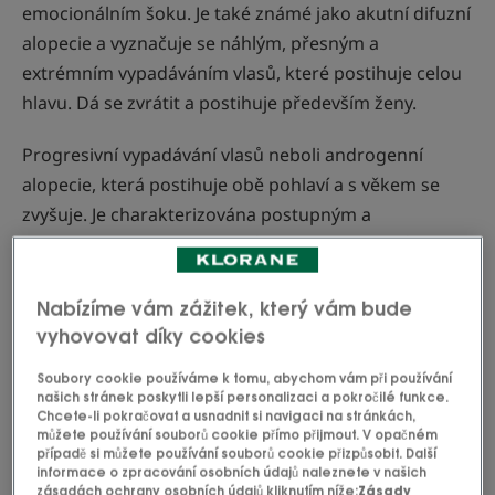
emocionálním šoku. Je také známé jako akutní difuzní
alopecie a vyznačuje se náhlým, přesným a
extrémním vypadáváním vlasů, které postihuje celou
hlavu. Dá se zvrátit a postihuje především ženy.
Progresivní vypadávání vlasů neboli androgenní
alopecie, která postihuje obě pohlaví a s věkem se
zvyšuje. Je charakterizována postupným a
lokalizovaným úbytkemvlasů na úrovni spánků nebo
temene hlavy u mužů a hlavně podél centrální osy
lebky u žen. Nedá se zvrátit a u mužů může vést k
Nabízíme vám zážitek, který vám bude
plešatosti, tj. k úplné nebo částečné absenci vlasů.
vyhovovat díky cookies
Soubory cookie používáme k tomu, abychom vám při používání
našich stránek poskytli lepší personalizaci a pokročilé funkce.
Chcete-li pokračovat a usnadnit si navigaci na stránkách,
Co způsobuje vypadávání
můžete používání souborů cookie přímo přijmout. V opačném
případě si můžete používání souborů cookie přizpůsobit. Další
vlasů?
informace o zpracování osobních údajů naleznete v našich
zásadách ochrany osobních údajů kliknutím níže:
Zásady