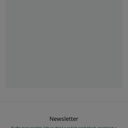
Newsletter
Buďte mezi prvními, kdo se dozví o našich produktech, novinkách a