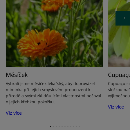
Měsíček
Cupuaç
Vybrali jsme měsíček lékařský, aby doprovázel
Cupuaçu se 
miminka při jejich smyslovém probouzení k
složkou naš
přírodě a svými zklidňujícími vlastnostmi pečoval
výjimečnou 
o jejich křehkou pokožku.
Viz více
Viz více
Přejít
Přejít
Přejít
Přejít
Přejít
Přejít
Přejít
Přejít
Přejít
Přejít
Přejít