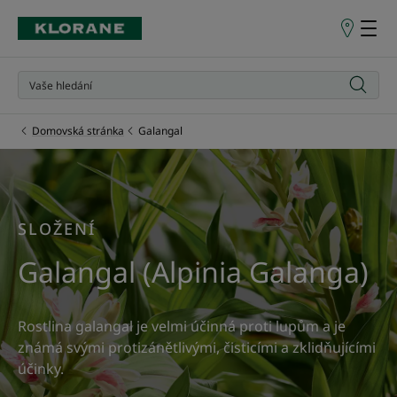
Prodejní
místa
Domovská stránka
Galangal
SLOŽENÍ
Galangal (Alpinia Galanga)
Rostlina galangal je velmi účinná proti lupům a je
známá svými protizánětlivými, čisticími a zklidňujícími
účinky.