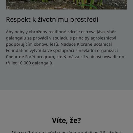
Respekt k životnímu prostředí
Aby nebyly ohroženy rostlinné zdroje ostrova Jáva, sběr
galangalu se provádí v souladu s principy agrolesnictví
podporujícím obnovu lesů. Nadace Klorane Botanical
Foundation vytvořila ve spolupráci s nevládní organizací
Coeur de Forêt program, který má za cíl v oblasti vysadit do
tří let 10 000 galangalů.
Víte, že?
Marco Polo na svých cestách po Asii ve 13. století