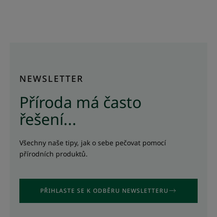
na
na
na
na
na
na
na
na
na
na
na
položku
položku
položku
položku
položku
položku
položku
položku
položku
položku
položku
1
2
3
4
5
6
7
8
9
10
11
NEWSLETTER
Příroda má často
řešení...
Všechny naše tipy, jak o sebe pečovat pomocí
přírodních produktů.
PŘIHLASTE SE K ODBĚRU NEWSLETTERU