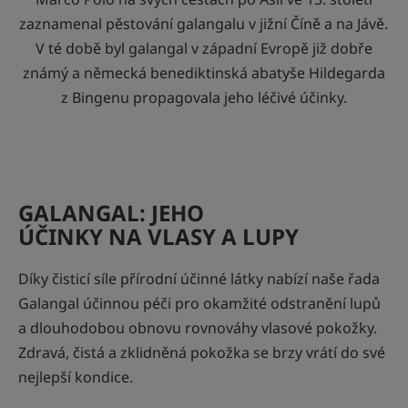
zaznamenal pěstování galangalu v jižní Číně a na Jávě.
V té době byl galangal v západní Evropě již dobře
známý a německá benediktinská abatyše Hildegarda
z Bingenu propagovala jeho léčivé účinky.
GALANGAL: JEHO
ÚČINKY NA VLASY A LUPY
Díky čisticí síle přírodní účinné látky nabízí naše řada
Galangal účinnou péči pro okamžité odstranění lupů
a dlouhodobou obnovu rovnováhy vlasové pokožky.
Zdravá, čistá a zklidněná pokožka se brzy vrátí do své
nejlepší kondice.