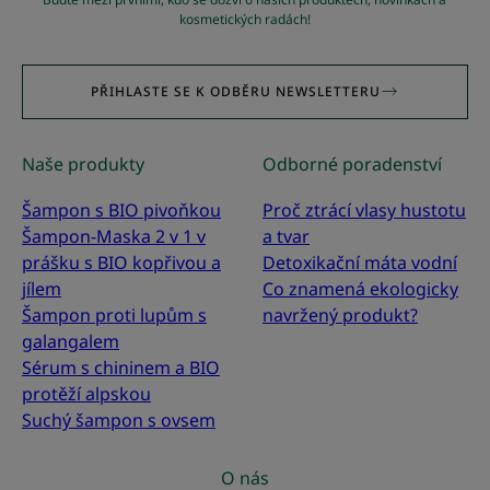
kosmetických radách!
PŘIHLASTE SE K ODBĚRU NEWSLETTERU
Naše produkty
Odborné poradenství
Šampon s BIO pivoňkou
Proč ztrácí vlasy hustotu
Šampon-Maska 2 v 1 v
a tvar
prášku s BIO kopřivou a
Detoxikační máta vodní
jílem
Co znamená ekologicky
Šampon proti lupům s
navržený produkt?
galangalem
Sérum s chininem a BIO
protěží alpskou
Suchý šampon s ovsem
O nás