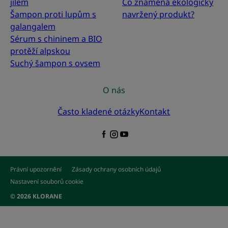
jílem
Co znamená ekologicky
Šampon proti lupům s
navržený produkt?
galangalem
Sérum s chininem a BIO
protěží alpskou
Suchý šampon s ovsem
O nás
Často kladené otázky
Kontakt
Právní upozornění
Zásady ochrany osobních údajů
Nastavení souborů cookie
© 2026 KLORANE