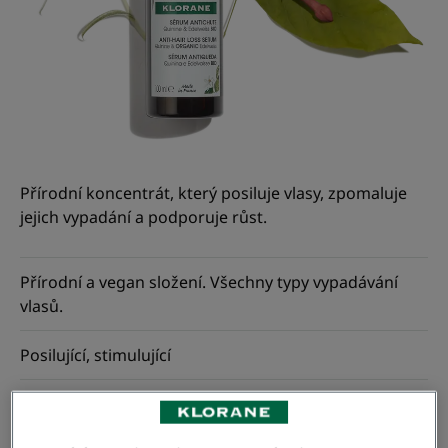
Přírodní koncentrát, který posiluje vlasy, zpomaluje
jejich vypadání a podporuje růst.
Přírodní a vegan složení. Všechny typy vypadávání
vlasů.
Posilující, stimulující
Flakon