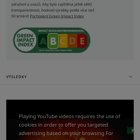
podporuje buněčný metabolismus vlasové pokožky.
sdružení a svazů. Aby byla zajištěna ještě větší
transparentnost, hodnotí výrobky podle více než
50 kritérií!
Pochopení Green Impact Index
TEXTURA
RECYKLOVATELNÁ
Textura
Sérum
VÝSLEDKY
Playing YouTube videos requires the use of
cookies in order to offer you targeted
advertising based on your browsing For