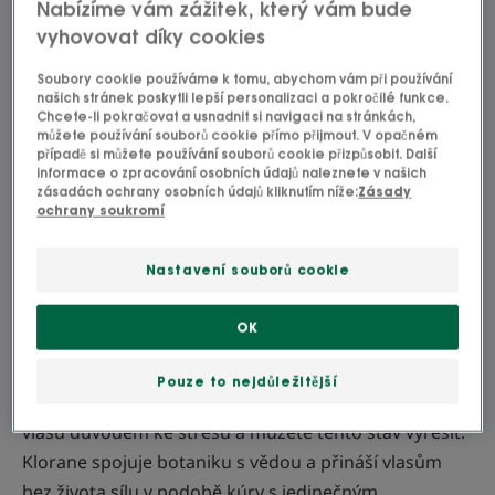
Nabízíme vám zážitek, který vám bude
vyhovovat díky cookies
Lze použít pro
Dospělí
Soubory cookie používáme k tomu, abychom vám při používání
našich stránek poskytli lepší personalizaci a pokročilé funkce.
Chcete-li pokračovat a usnadnit si navigaci na stránkách,
můžete používání souborů cookie přímo přijmout. V opačném
Typ vlasů
případě si můžete používání souborů cookie přizpůsobit. Další
informace o zpracování osobních údajů naleznete v našich
Vypadávání vlasů - Unavené vlasy
zásadách ochrany osobních údajů kliknutím níže:
Zásady
ochrany soukromí
Vaše potřeba/-y
Nastavení souborů cookie
Vypadávání vlasů - Posilnění
OK
Vyrobeno v Francii
Pouze to nejdůležitější
S cílenou a vhodnou péčí nemusí být vypadávání
vlasů důvodem ke stresu a můžete tento stav vyřešit.
Klorane spojuje botaniku s vědou a přináší vlasům
bez života sílu v podobě kúry s jedinečným