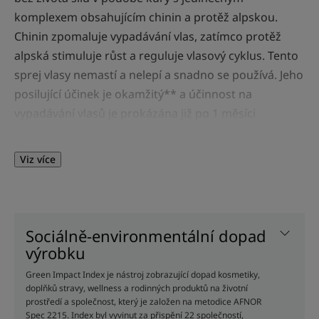
komplexem obsahujícím chinin a protěž alpskou.
Chinin zpomaluje vypadávání vlas, zatímco protěž
alpská stimuluje růst a reguluje vlasový cyklus. Tento
sprej vlasy nemastí a nelepí a snadno se používá. Jeho
posilující účinek je okamžitý** a účinnost na
vypadávání vlasů je prokázána již po 1 měsíci
používání*.
Viz více
Benefity
- Zpomaluje vypadávání vlasů: chinin působí ve
vlasové pokožce a zpomaluje vypadávání.
Sociálně-environmentální dopad
- Posiluje: tato kúra bohatá na vitaminy a stopové
výrobku
prvky (vitamin B a mangan) posiluje vlas a obnovuje
je.
Green Impact Index je nástroj zobrazující dopad kosmetiky,
- Stimuluje: stimuluje růst vlasů díky kombinaci
doplňků stravy, wellness a rodinných produktů na životní
prostředí a společnost, který je založen na metodice AFNOR
chininu, bio protěže alpské a manganu, která
Spec 2215. Index byl vyvinut za přispění 22 společností,