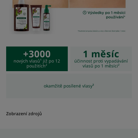
+3000
1 měsíc
nových vlasů¹ již po 12
účinnost proti vypadávání
použitích²
vlasů po 1 měsíci²
okamžitě posílené vlasy³
Zobrazení zdrojů