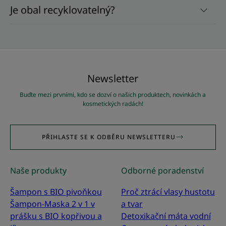
Je obal recyklovatelný?
Newsletter
Buďte mezi prvními, kdo se dozví o našich produktech, novinkách a
kosmetických radách!
PŘIHLASTE SE K ODBĚRU NEWSLETTERU
Naše produkty
Odborné poradenství
Šampon s BIO pivoňkou
Proč ztrácí vlasy hustotu
Šampon-Maska 2 v 1 v
a tvar
prášku s BIO kopřivou a
Detoxikační máta vodní