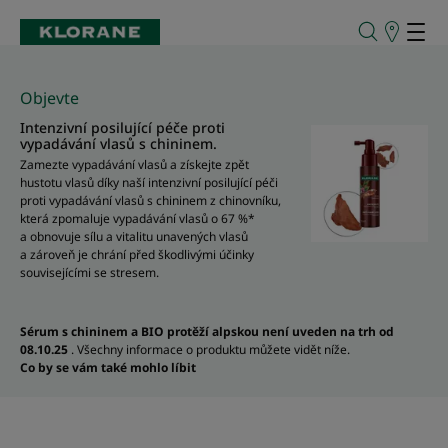
Prodejní
místa
Objevte
Intenzivní posilující péče proti
vypadávání vlasů s chininem.
Zamezte vypadávání vlasů a získejte zpět
hustotu vlasů díky naší intenzivní posilující péči
proti vypadávání vlasů s chininem z chinovníku,
která zpomaluje vypadávání vlasů o 67 %*
a obnovuje sílu a vitalitu unavených vlasů
a zároveň je chrání před škodlivými účinky
souvisejícími se stresem.
Sérum s chininem a BIO protěží alpskou není uveden na trh od
08.10.25
. Všechny informace o produktu můžete vidět níže.
Co by se vám také mohlo líbit