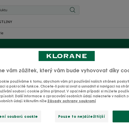
STLINY
rie
Olej na strie
me vám zážitek, který vám bude vyhovovat díky co
okie používáme k tomu, abychom vám při používání našich stránek poskytli
ky olejů z kamélie, světlice barvířské a pupalky dvouleté v př
aci a pokročilé funkce. Chcete-li pokračovat a usnadnit si navigaci na strá
žívání souborů cookie přímo přijmout. V opačném případě si můžete použí
evenci a korekci vzniku strií. Pro podporu vašeho naprostéh
způsobit. Další informace o zpracování osobních údajů naleznete v našich
krocích jako budoucí matky.
obních údajů kliknutím níže:
Zásady ochrany soukromí
ení souborů cookie
Pouze to nejdůležitější