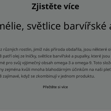
Zjistěte více
mélie, světlice barvířské
t z různých rostlin, jimiž nás příroda obdařila, jsou některé 
 patří olej ze lničky, světlice barvířské a pupalky, které jso
ámé pro svůj výjimečný obsah omega-3 a omega-9. Toto slo
vány zejména kvůli mnoha blahodárným účinkům na naši pleť
tě zajímavé, když se zkombinují v jednom produktu.
Přečtěte si více