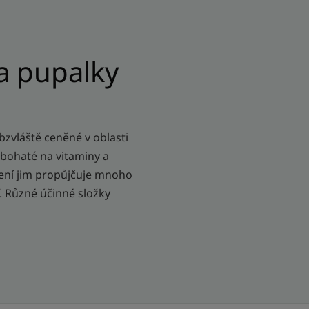
 a pupalky
obzvláště ceněné v oblasti
u bohaté na vitaminy a
žení jim propůjčuje mnoho
. Různé účinné složky