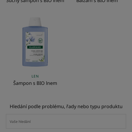
Suchý šampon s BIO lnem
Balzám s BIO lnem
Šampon
s
BIO
lnem
LEN
Šampon s BIO lnem
Hledání podle problému, řady nebo typu produktu