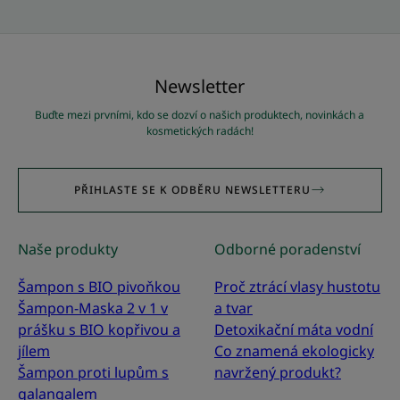
Newsletter
Buďte mezi prvními, kdo se dozví o našich produktech, novinkách a
kosmetických radách!
PŘIHLASTE SE K ODBĚRU NEWSLETTERU
Naše produkty
Odborné poradenství
Šampon s BIO pivoňkou
Proč ztrácí vlasy hustotu
Šampon-Maska 2 v 1 v
a tvar
prášku s BIO kopřivou a
Detoxikační máta vodní
jílem
Co znamená ekologicky
Šampon proti lupům s
navržený produkt?
galangalem