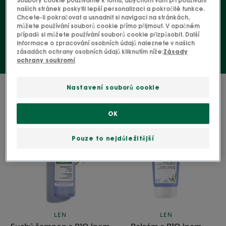
Soubory cookie používáme k tomu, abychom vám při používání
našich stránek poskytli lepší personalizaci a pokročilé funkce.
Chcete-li pokračovat a usnadnit si navigaci na stránkách,
Šampony
Balzámy (kondicionery)
můžete používání souborů cookie přímo přijmout. V opačném
případě si můžete používání souborů cookie přizpůsobit. Další
informace o zpracování osobních údajů naleznete v našich
zásadách ochrany osobních údajů kliknutím níže:
Zásady
ochrany soukromí
3 výsledky "Naše výrobky ze lnu"
Nastavení souborů cookie
Suchý
Balzám
OK
šampon
s
s
BIO
Pouze to nejdůležitější
BIO
lnem
lnem
LEN
LEN