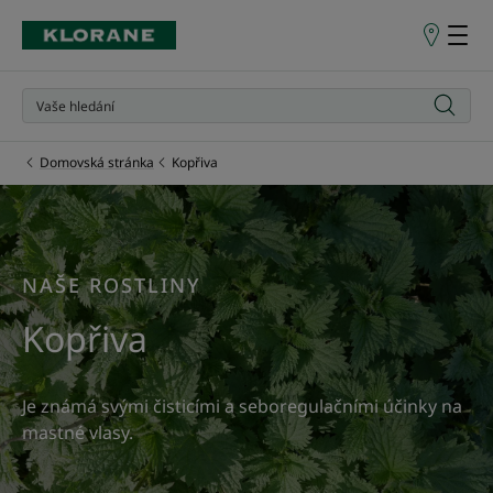
Prodejní
místa
Domovská stránka
Kopřiva
NAŠE ROSTLINY
Kopřiva
Je známá svými čisticími a seboregulačními účinky na
mastné vlasy.