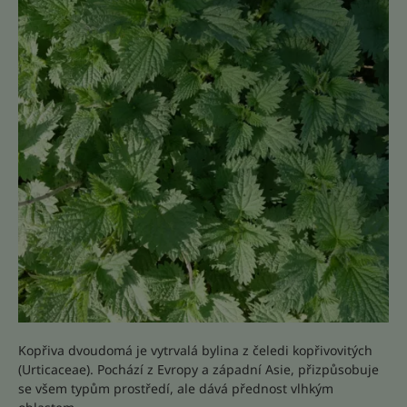
Kopřiva dvoudomá je vytrvalá bylina z čeledi kopřivovitých
(Urticaceae). Pochází z Evropy a západní Asie, přizpůsobuje
se všem typům prostředí, ale dává přednost vlhkým