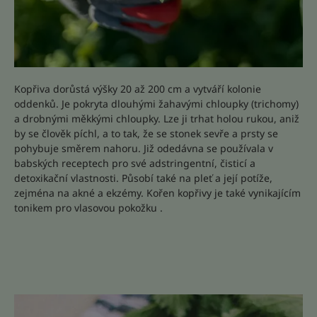
Kopřiva dorůstá výšky 20 až 200 cm a vytváří kolonie
oddenků. Je pokryta dlouhými žahavými chloupky (trichomy)
a drobnými měkkými chloupky. Lze ji trhat holou rukou, aniž
by se člověk píchl, a to tak, že se stonek sevře a prsty se
pohybuje směrem nahoru. Již odedávna se používala v
babských receptech pro své adstringentní, čisticí a
detoxikační vlastnosti. Působí také na pleť a její potíže,
zejména na akné a ekzémy. Kořen kopřivy je také vynikajícím
tonikem pro vlasovou pokožku .