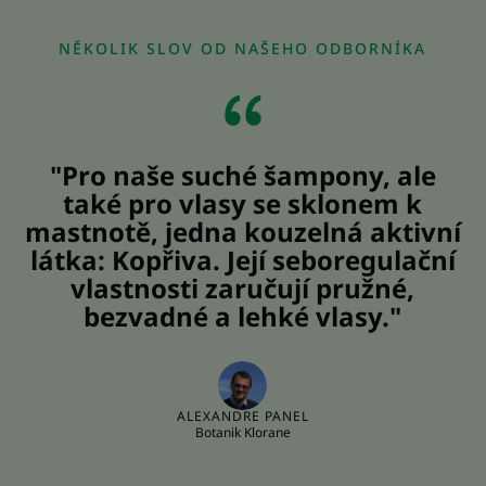
1
2
3
NĚKOLIK SLOV OD NAŠEHO ODBORNÍKA
"Pro naše suché šampony, ale
také pro vlasy se sklonem k
mastnotě, jedna kouzelná aktivní
látka: Kopřiva. Její seboregulační
vlastnosti zaručují pružné,
bezvadné a lehké vlasy."
ALEXANDRE PANEL
Botanik Klorane