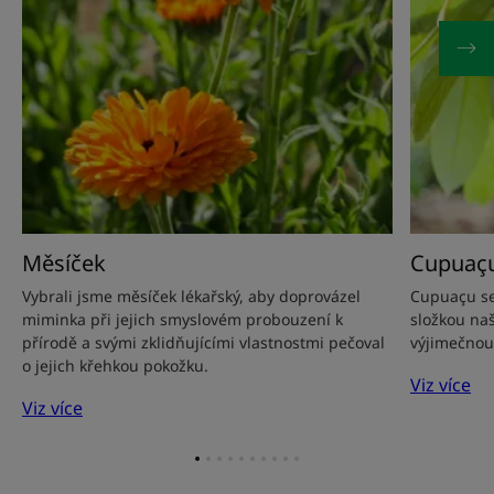
Měsíček
Cupuaç
Vybrali jsme měsíček lékařský, aby doprovázel
Cupuaçu se 
miminka při jejich smyslovém probouzení k
složkou naš
přírodě a svými zklidňujícími vlastnostmi pečoval
výjimečnou 
o jejich křehkou pokožku.
Viz více
Viz více
Přejít
Přejít
Přejít
Přejít
Přejít
Přejít
Přejít
Přejít
Přejít
Přejít
na
na
na
na
na
na
na
na
na
na