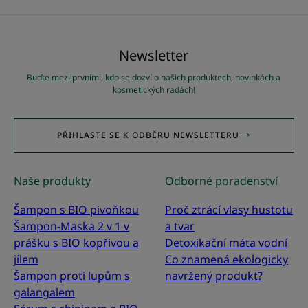
položku
položku
položku
položku
položku
položku
položku
položku
položku
položku
1
2
3
4
5
6
7
8
9
10
Newsletter
Buďte mezi prvními, kdo se dozví o našich produktech, novinkách a
kosmetických radách!
PŘIHLASTE SE K ODBĚRU NEWSLETTERU
Naše produkty
Odborné poradenství
Šampon s BIO pivoňkou
Proč ztrácí vlasy hustotu
Šampon-Maska 2 v 1 v
a tvar
prášku s BIO kopřivou a
Detoxikační máta vodní
jílem
Co znamená ekologicky
Šampon proti lupům s
navržený produkt?
galangalem