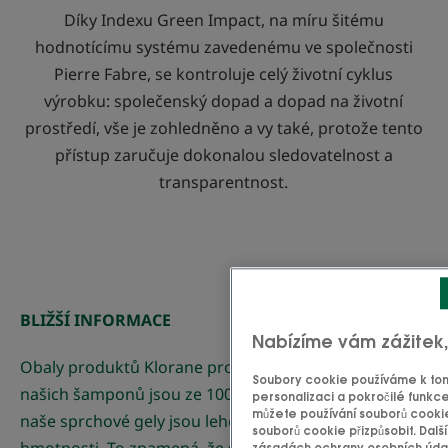
Díky Indexu Green Impact, na míru šitému
hodnotícímu systému zavedenému ve společnosti
Pierre Fabre, se kontroluje celý životní cyklus
výrobku: společenský dopad a dopad na životní
prostředí, vše je zohledněno a vy také, protože tento
přístup zaručuje dokonalou sledovatelnost a
transparentnost.
BLIŽŠÍ INFORMACE
Nabízíme vám zážitek
Obaly produktů Klorane prošly modernizací: flakony
Soubory cookie používáme k tomu
našich šamponů jsou ze 100% recyklovaného plastu a
personalizaci a pokročilé funkce
můžete používání souborů cookie
naše sprchové gely jsou lehčí o 33 % své původní
souborů cookie přizpůsobit. Dalš