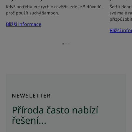
Když potřebujete rychle osvěžit, zde je 5 důvodů,
Šetřit denn
proč použít suchý šampon.
své malé ra
přizpůsobit
Bližší informace
Bližší inf
Přejít
Přejít
Přejít
na
na
na
položku
položku
položku
1
2
3
NEWSLETTER
Příroda často nabízí
řešení...