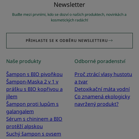
Newsletter
Buďte mezi prvními, kdo se dozví o našich produktech, novinkách a
kosmetických radách!
PŘIHLASTE SE K ODBĚRU NEWSLETTERU
Naše produkty
Odborné poradenství
Šampon s BIO pivoňkou
Proč ztrácí vlasy hustotu
Šampon-Maska 2 v 1 v
a tvar
prášku s BIO kopřivou a
Detoxikační máta vodní
jílem
Co znamená ekologicky
Šampon proti lupům s
navržený produkt?
galangalem
Sérum s chininem a BIO
protěží alpskou
Suchý šampon s ovsem